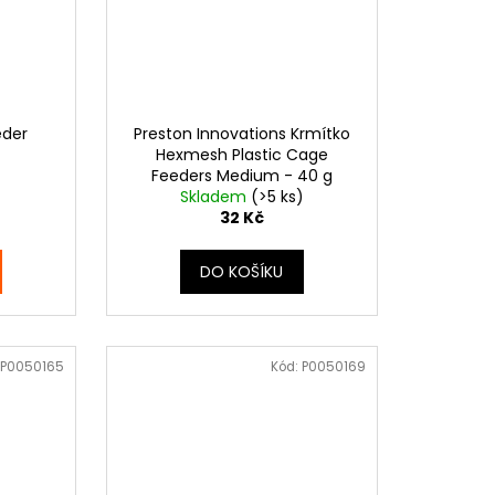
eder
Preston Innovations Krmítko
Hexmesh Plastic Cage
Feeders Medium - 40 g
Skladem
(>5 ks)
32 Kč
DO KOŠÍKU
P0050165
Kód:
P0050169