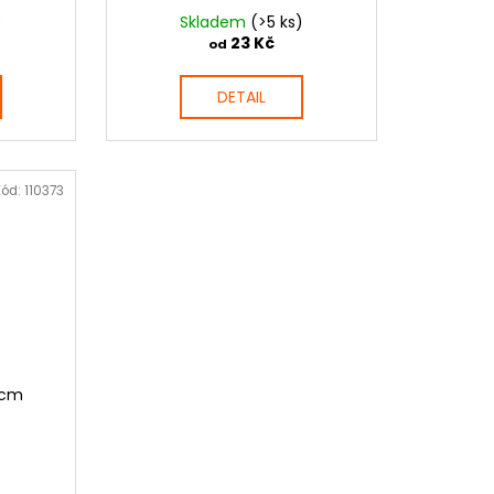
)
Skladem
(>5 ks)
23 Kč
od
DETAIL
Kód:
110373
2cm
)