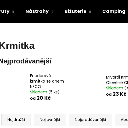
ruty
Nástrahy
Bižuterie
Camping
Co potřebujete najít?
Krmítka
HLEDAT
Nejprodávanější
Feederové
Mivardi Kr
Doporučujeme
krmítko se dnem
Olověné Cl
NECO
Skladem
(
Skladem
(5 ks)
23 Kč
od
20 Kč
od
Ř
a
Nejdražší
Nejlevnější
Nejprodávanější
Ab
z