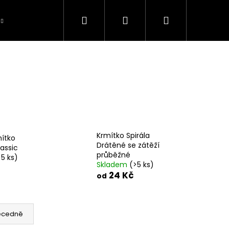
Hledat
Přihlášení
Nákupní
Péče o úlovky
BAZAR použité zboží
S
košík
Krmítko Spirála
mítko
Drátěné se zátěží
assic
průběžné
>5 ks)
Skladem
(>5 ks)
24 Kč
od
ecedně