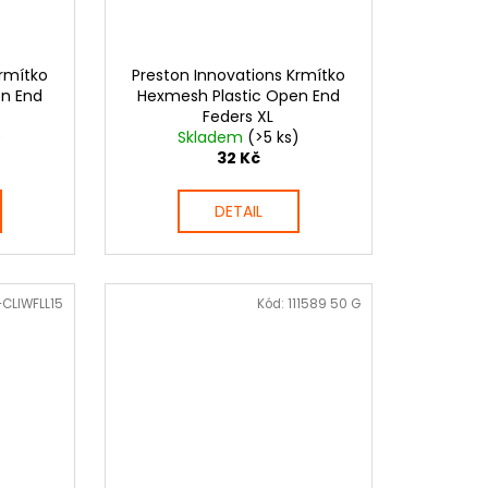
Krmítko
Preston Innovations Krmítko
en End
Hexmesh Plastic Open End
Feders XL
)
Skladem
(>5 ks)
32 Kč
DETAIL
CLIWFLL15
Kód:
111589 50 G