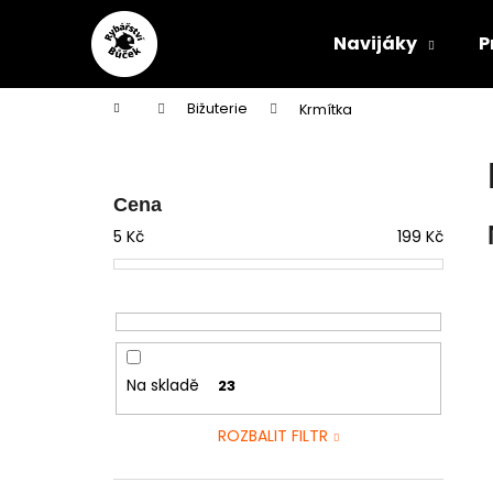
Přejít
K
na
o
Navijáky
P
obsah
Zpět
Zpět
š
do
do
í
Domů
Bižuterie
Krmítka
obchodu
obchodu
k
P
o
s
Cena
t
5
Kč
199
Kč
r
a
n
n
í
Na skladě
23
p
a
ROZBALIT FILTR
n
e