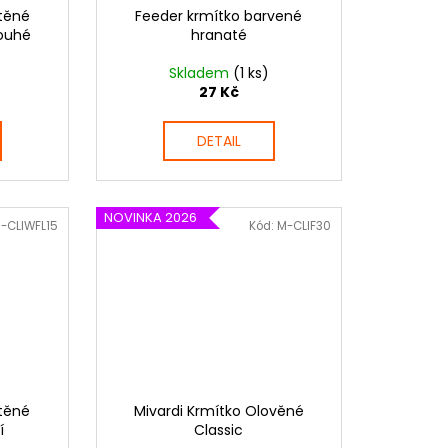
átěné
Feeder krmítko barvené
louhé
hranaté
)
Skladem
(1 ks)
27 Kč
DETAIL
NOVINKA 2026
-CLIWFL15
Kód:
M-CLIF30
átěné
Mivardi Krmítko Olověné
í
Classic