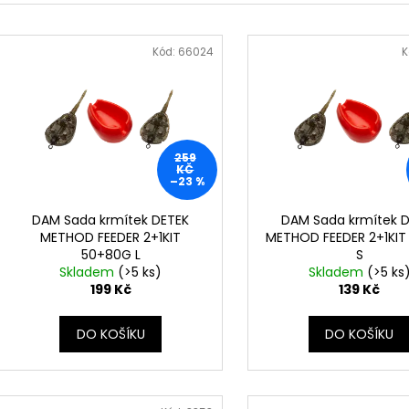
e
V
n
ý
Kód:
66024
K
í
p
p
i
r
s
o
p
259
d
KČ
r
–23 %
u
o
k
d
DAM Sada krmítek DETEK
DAM Sada krmítek 
t
METHOD FEEDER 2+1KIT
METHOD FEEDER 2+1KIT
u
50+80G L
S
ů
k
Skladem
(>5 ks)
Skladem
(>5 ks
199 Kč
139 Kč
t
ů
DO KOŠÍKU
DO KOŠÍKU