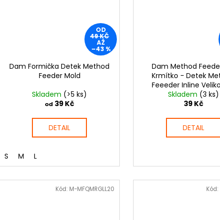
OD
49 KČ
AŽ
–43 %
Dam Formička Detek Method
Dam Method Feede
Feeder Mold
Krmítko - Detek Me
Feeeder Inline Velik
Skladem
(>5 ks)
Skladem
(3 ks)
39 Kč
39 Kč
od
DETAIL
DETAIL
S
M
L
Kód:
M-MFQMRGLL20
Kód: