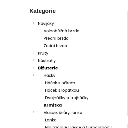
Přeskočit
l
kategorie
Kategorie
Navijáky
Volnoběžná brzda
Přední brzda
Zadní brzda
Pruty
Nástrahy
Bižuterie
Háčky
Háček s očkem
Háček s lopatkou
Dvojháčky a trojháčky
Krmítka
Vlasce, šnůry, lanka
Lanka
Návazcové vlasce a flurocarbony