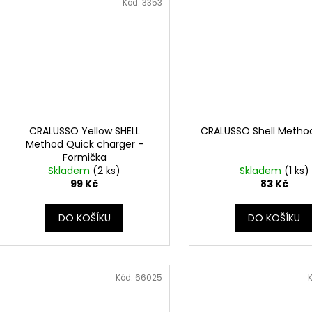
Kód:
3353
CRALUSSO Yellow SHELL
CRALUSSO Shell Metho
Method Quick charger -
Formička
Skladem
(2 ks)
Skladem
(1 ks)
99 Kč
83 Kč
DO KOŠÍKU
DO KOŠÍKU
Kód:
66025