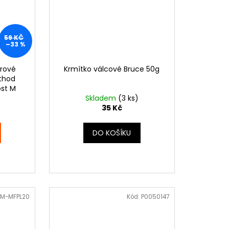
59 KČ
–33 %
rové
Krmítko válcové Bruce 50g
thod
ost M
Skladem
(3 ks)
35 Kč
DO KOŠÍKU
M-MFPL20
Kód:
P0050147