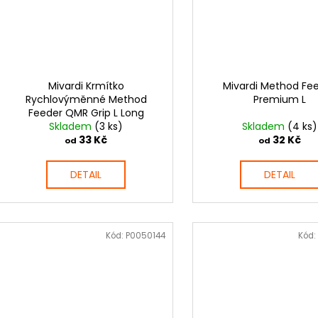
Mivardi Krmítko
Mivardi Method Fe
Rychlovýměnné Method
Premium L
Feeder QMR Grip L Long
Skladem
(3 ks)
Skladem
(4 ks)
33 Kč
32 Kč
od
od
DETAIL
DETAIL
Kód:
P0050144
Kód: