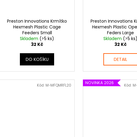
Preston Innovations Krmítko
Preston Innovations 
Hexmesh Plastic Cage
Hexmesh Plastic Op
Feeders Small
Feders Large
Skladem
(>5 ks)
Skladem
(>5 ks
32 Kč
32 Kč
DO KOŠÍKU
DETAIL
NOVINKA 2026
Kód:
M-MFQMRFL20
Kód:
M-