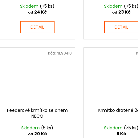
Skladem
(>5 ks)
Skladem
(>5 ks
24 Kč
23 Kč
od
od
DETAIL
DETAIL
Kód:
NE90410
Feederové krmítko se dnem
Krmítko drátěné 
NECO
Skladem
(5 ks)
Skladem
(>5 ks
20 Kč
5 Kč
od