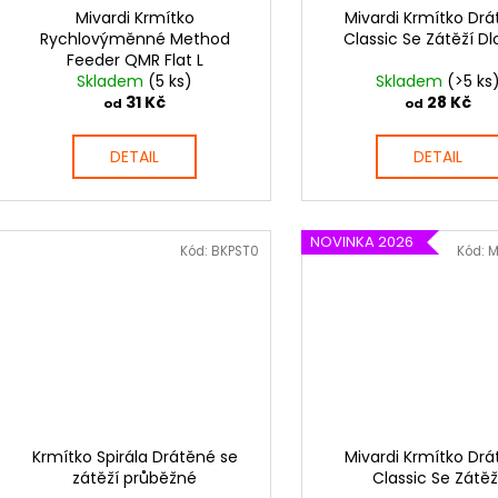
Mivardi Krmítko
Mivardi Krmítko Dr
Rychlovýměnné Method
Classic Se Zátěží D
Feeder QMR Flat L
Skladem
(5 ks)
Skladem
(>5 ks
31 Kč
28 Kč
od
od
DETAIL
DETAIL
NOVINKA 2026
Kód:
BKPST0
Kód:
M
Krmítko Spirála Drátěné se
Mivardi Krmítko Dr
zátěží průběžné
Classic Se Zátěž