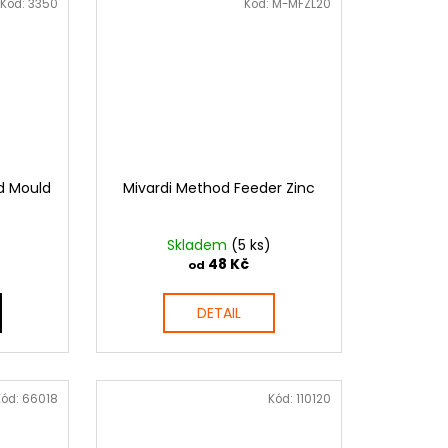
Kód:
3350
Kód:
M-MFZL20
d Mould
Mivardi Method Feeder Zinc
Skladem
(5 ks)
48 Kč
od
DETAIL
Kód:
66018
Kód:
110120