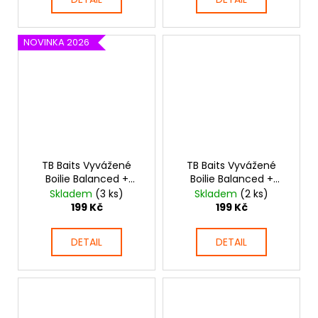
NOVINKA 2026
TB Baits Vyvážené
TB Baits Vyvážené
Boilie Balanced +
Boilie Balanced +
Atraktor Grand Krill 100
Atraktor Orient Shrimp
Skladem
(3 ks)
Skladem
(2 ks)
g
100 g
199 Kč
199 Kč
DETAIL
DETAIL