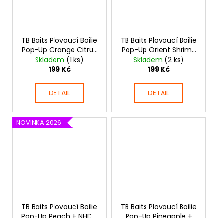
TB Baits Plovoucí Boilie
TB Baits Plovoucí Boilie
Pop-Up Orange Citrus
Pop-Up Orient Shrimp
+ NHDC 65 g
+ NHDC 65 g
Skladem
(1 ks)
Skladem
(2 ks)
199 Kč
199 Kč
DETAIL
DETAIL
NOVINKA 2026
TB Baits Plovoucí Boilie
TB Baits Plovoucí Boilie
Pop-Up Peach + NHDC
Pop-Up Pineapple +