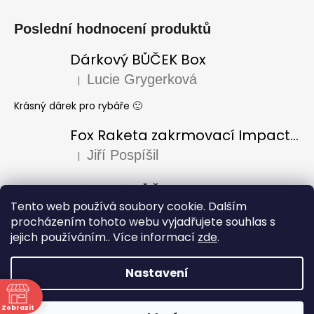
Poslední hodnocení produktů
Dárkový BŮČEK Box
Lucie Grygerková
|
Hodnocení produktu je 5 z 5 hvězdiček.
Krásný dárek pro rybáře 🙂
Fox Raketa zakrmovací Impact Spod
Jiří Pospíšil
|
Hodnocení produktu je 5 z 5 hvězdiček.
Dárkový BŮČEK Box
Tento web používá soubory cookie. Dalším
Laura Varadi
|
Hodnocení produktu je 5 z 5 hvězdiček.
procházením tohoto webu vyjadřujete souhlas s
jejich používáním.. Více informací
zde
.
Dárek pro dědu k narozeninám, za mě úžasný i krásně
zabaleno, doporučuji
Nastavení
Vytvořil Shoptet
Copyright 2026
Rybářství Bůček
. Všechna práva
Zobrazit