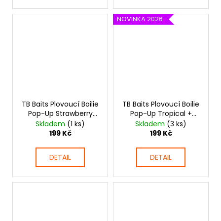
NOVINKA 2026
TB Baits Plovoucí Boilie
TB Baits Plovoucí Boilie
Pop-Up Strawberry
Pop-Up Tropical +
Butter + NHDC 65 g
NHDC 50 g
Skladem
(1 ks)
Skladem
(3 ks)
199 Kč
199 Kč
DETAIL
DETAIL