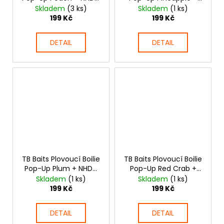
50 g
NHDC 65 g
Skladem
(3 ks)
Skladem
(1 ks)
199 Kč
199 Kč
DETAIL
DETAIL
TB Baits Plovoucí Boilie
TB Baits Plovoucí Boilie
Pop-Up Plum + NHDC
Pop-Up Red Crab +
65 g
NHDC 65 g
Skladem
(1 ks)
Skladem
(1 ks)
199 Kč
199 Kč
DETAIL
DETAIL