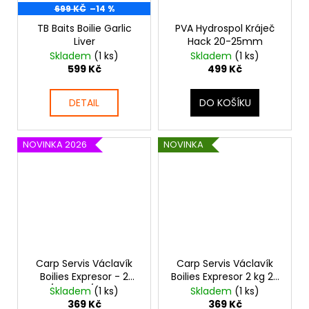
699 KČ
–14 %
TB Baits Boilie Garlic
PVA Hydrospol Kráječ
Liver
Hack 20-25mm
Skladem
(1 ks)
Skladem
(1 ks)
599 Kč
499 Kč
DETAIL
DO KOŠÍKU
NOVINKA 2026
NOVINKA
Carp Servis Václavík
Carp Servis Václavík
Boilies Expresor - 2
Boilies Expresor 2 kg 20
kg/20 mm/Broskev
mm Krvavá perla
Skladem
(1 ks)
Skladem
(1 ks)
369 Kč
369 Kč