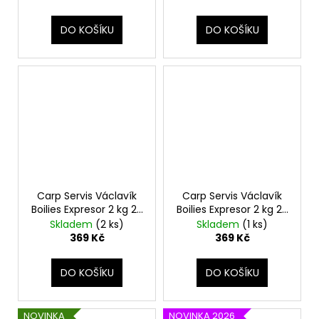
DO KOŠÍKU
DO KOŠÍKU
Carp Servis Václavík
Carp Servis Václavík
Boilies Expresor 2 kg 20
Boilies Expresor 2 kg 20
mm Medová perla
mm Višňová perla
Skladem
(2 ks)
Skladem
(1 ks)
369 Kč
369 Kč
DO KOŠÍKU
DO KOŠÍKU
NOVINKA
NOVINKA 2026