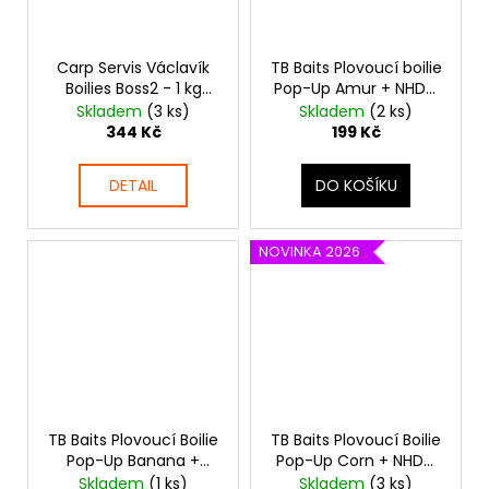
Carp Servis Václavík
TB Baits Plovoucí boilie
Boilies Boss2 - 1 kg
Pop-Up Amur + NHDC
Anděl
50 g 16 mm
Skladem
(3 ks)
Skladem
(2 ks)
344 Kč
199 Kč
DETAIL
DO KOŠÍKU
NOVINKA 2026
TB Baits Plovoucí Boilie
TB Baits Plovoucí Boilie
Pop-Up Banana +
Pop-Up Corn + NHDC
NHDC 65 g
50 g 16 mm
Skladem
(1 ks)
Skladem
(3 ks)