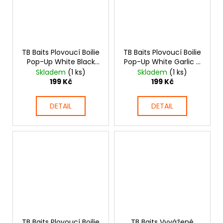
TB Baits Plovoucí Boilie
TB Baits Plovoucí Boilie
Pop-Up White Black
Pop-Up White Garlic +
Pepper + NHDC 65 g
NHDC 65 g
Skladem
(1 ks)
Skladem
(1 ks)
199 Kč
199 Kč
DETAIL
DETAIL
TB Baits Plovoucí Boilie
TB Baits Vyvážené