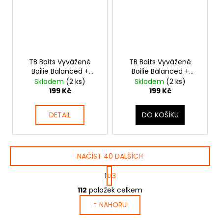
TB Baits Vyvážené
TB Baits Vyvážené
Boilie Balanced +
Boilie Balanced +
Atraktor Red Crab 100
Atraktor Spice Shrimp
Skladem
(2 ks)
Skladem
(2 ks)
g
100 g 20-24 mm
199 Kč
199 Kč
DETAIL
DO KOŠÍKU
NAČÍST 40 DALŠÍCH
S
1
3
t
O
r
112
položek celkem
v
á
NAHORU
l
n
k
á