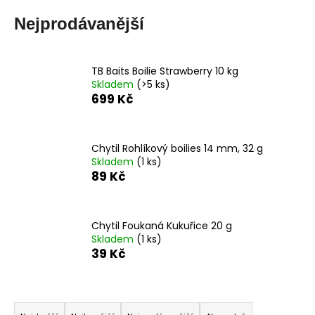
a
Nejprodávanější
j
í
t
TB Baits Boilie Strawberry 10 kg
Skladem
(>5 ks)
?
699 Kč
Chytil Rohlíkový boilies 14 mm, 32 g
Skladem
(1 ks)
HLEDAT
89 Kč
D
Chytil Foukaná Kukuřice 20 g
Skladem
(1 ks)
o
39 Kč
p
o
r
Ř
u