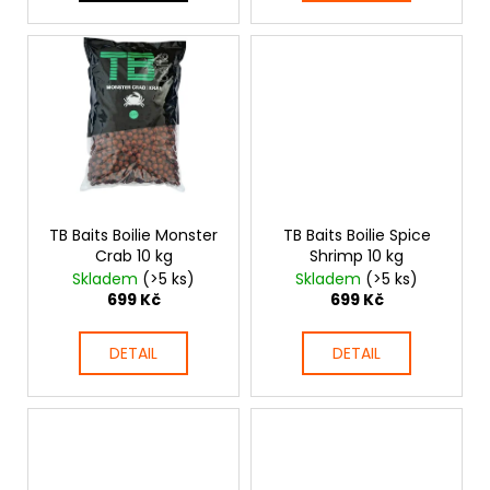
ů
TB Baits Boilie Monster
TB Baits Boilie Spice
Crab 10 kg
Shrimp 10 kg
Skladem
(>5 ks)
Skladem
(>5 ks)
699 Kč
699 Kč
DETAIL
DETAIL