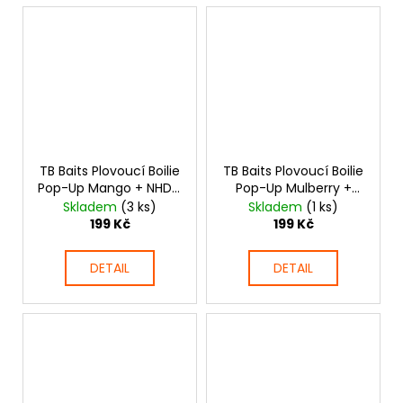
TB Baits Plovoucí Boilie
TB Baits Plovoucí Boilie
Pop-Up Mango + NHDC
Pop-Up Mulberry +
65 g
NHDC 65 g
Skladem
(3 ks)
Skladem
(1 ks)
199 Kč
199 Kč
DETAIL
DETAIL