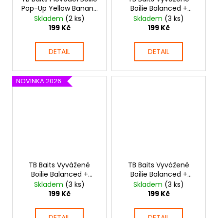
Pop-Up Yellow Banana
Boilie Balanced +
Pineapple + NHDC 65 g
Atraktor Amur 100 g
Skladem
(2 ks)
Skladem
(3 ks)
199 Kč
199 Kč
DETAIL
DETAIL
NOVINKA 2026
TB Baits Vyvážené
TB Baits Vyvážené
Boilie Balanced +
Boilie Balanced +
Atraktor Corn 100 g
Atraktor GLM Squid
Skladem
(3 ks)
Skladem
(3 ks)
Strawberry 100 g
199 Kč
199 Kč
DETAIL
DETAIL