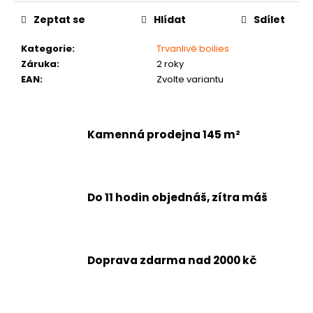
č
u
Zeptat se
Hlídat
Sdílet
j
e
Kategorie
:
Trvanlivé boilies
m
Záruka
:
2 roky
e
EAN
:
Zvolte variantu
Kamenná prodejna 145 m²
Do 11 hodin objednáš, zítra máš
Doprava zdarma nad 2000 kč