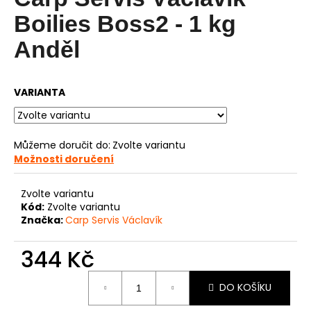
je
0,0
a
Boilies Boss2 - 1 kg
z
j
5
Anděl
í
hvězdiček.
t
?
VARIANTA
Můžeme doručit do:
Zvolte variantu
Možnosti doručení
HLEDAT
Zvolte variantu
Kód:
Zvolte variantu
Značka:
Carp Servis Václavík
D
o
344 Kč
p
o
Měrná
r
DO KOŠÍKU
cena:
u