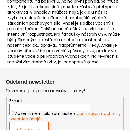
komponentů na bázi krillu. Ač na první pohled, se může
zdát, že je skutečnost jiná, pravdou zůstává překypující
atraktivita. V andělovi můžete najít, jak je u nás již
zvykem, celou řadu přírodních materiálů, včetně
zásadních pachových silic. Anděl je sladkoživočišný s
pikantní tečkou. Další neméně důležitou vlastností je
intenzivní rozpustnost. Pro fanoušky nástrah CSV, může
být příjemným zpestřením, neboť rozpustnost je v
našem žebříčku opravdu nadprůměrná. Tedy, Anděl je
vhodný především pro rychlé způsoby lovu, pro lov ve
studené vodě a při krátkých vycházkách. Na revírech s
množstvím drobné ryby, jej nedoporučujeme.
Z
á
Odebírat newsletter
p
Nezmeškejte žádné novinky či slevy!
a
t
E-mail
í
Vložením e-mailu souhlasíte s
podmínkami ochrany
osobních údajů