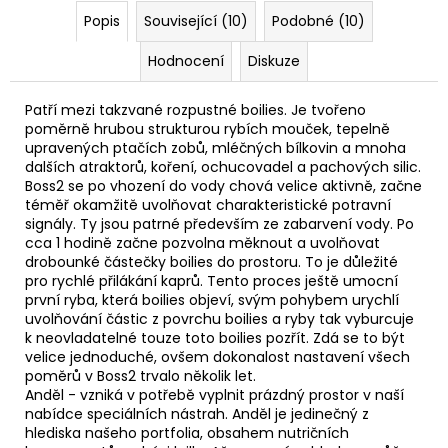
Popis
Související (10)
Podobné (10)
Hodnocení
Diskuze
Patří mezi takzvané rozpustné boilies. Je tvořeno
poměrně hrubou strukturou rybích mouček, tepelně
upravených ptačích zobů, mléčných bílkovin a mnoha
dalších atraktorů, koření, ochucovadel a pachových silic.
Boss2 se po vhození do vody chová velice aktivně, začne
téměř okamžitě uvolňovat charakteristické potravní
signály. Ty jsou patrné především ze zabarvení vody. Po
cca 1 hodině začne pozvolna měknout a uvolňovat
drobounké částečky boilies do prostoru. To je důležité
pro rychlé přilákání kaprů. Tento proces ještě umocní
první ryba, která boilies objeví, svým pohybem urychlí
uvolňování částic z povrchu boilies a ryby tak vyburcuje
k neovladatelné touze toto boilies pozřít. Zdá se to být
velice jednoduché, ovšem dokonalost nastavení všech
poměrů v Boss2 trvalo několik let.
Anděl - vzniká v potřebě vyplnit prázdný prostor v naší
nabídce speciálních nástrah. Anděl je jedinečný z
hlediska našeho portfolia, obsahem nutričních