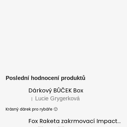
Poslední hodnocení produktů
Dárkový BŮČEK Box
Lucie Grygerková
|
Hodnocení produktu je 5 z 5 hvězdiček.
Krásný dárek pro rybáře 🙂
Fox Raketa zakrmovací Impact Spod