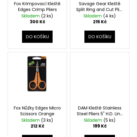
č
ů
Fox Krimpovací Kleště
Savage Gear Kleště
o
u
Edges Crimp Pliers
Split Ring and Cut Plier
d
j
S
Skladem
(2 ks)
Skladem
(4 ks)
u
e
300 Kč
215 Kč
m
k
e
t
DO KOŠÍKU
DO KOŠÍKU
ů
Fox Nůžky Edges Micro
DAM Kleště Stainless
Scissors Orange
Steel Pliers 5" H.D. Line
Cutter
Skladem
(3 ks)
Skladem
(5 ks)
212 Kč
199 Kč