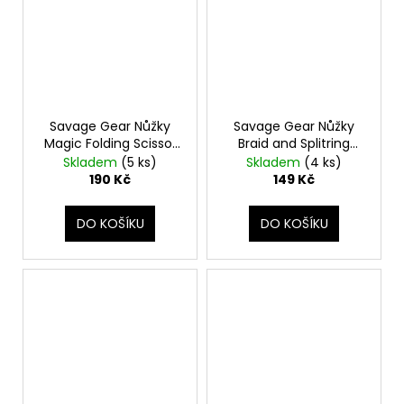
Savage Gear Nůžky
Savage Gear Nůžky
Magic Folding Scissor
Braid and Splitring
9,5cm
Scissor 11cm
Skladem
(5 ks)
Skladem
(4 ks)
190 Kč
149 Kč
DO KOŠÍKU
DO KOŠÍKU