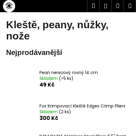
Přejít
K
Hledat
Náku
M
Přihlášen
na
o
obsah
Zpět
Zpět
košík
š
Kleště, peany, nůžky,
í
C
nože
k
o
p
Nejprodávanější
o
t
ř
Pean nerezový rovný 14 cm
Skladem
(>5 ks)
e
49 Kč
b
u
j
Fox Krimpovací Kleště Edges Crimp Pliers
e
Skladem
(2 ks)
300 Kč
t
e
n