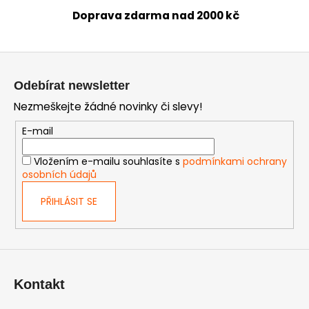
k
Doprava zdarma nad 2000 kč
y
v
ý
Z
p
á
Odebírat newsletter
i
p
s
Nezmeškejte žádné novinky či slevy!
a
u
t
E-mail
í
Vložením e-mailu souhlasíte s
podmínkami ochrany
osobních údajů
PŘIHLÁSIT SE
Kontakt