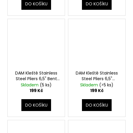
DO KOŠÍKU
DO KOŠÍKU
DAM Kleště Stainless
DAM Kleště Stainless
Steel Pliers 6,5" Bent
Steel Pliers 6,5"
Nose Plier
Straight Nose Plier
Skladem
(5 ks)
Skladem
(>5 ks)
199 Kč
199 Kč
DO KOŠÍKU
DO KOŠÍKU