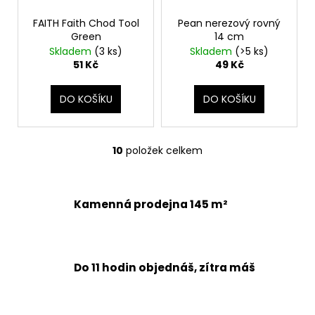
FAITH Faith Chod Tool
Pean nerezový rovný
Green
14 cm
Skladem
(3 ks)
Skladem
(>5 ks)
51 Kč
49 Kč
DO KOŠÍKU
DO KOŠÍKU
10
položek celkem
O
v
l
á
Kamenná prodejna 145 m²
d
a
c
í
Do 11 hodin objednáš, zítra máš
p
r
v