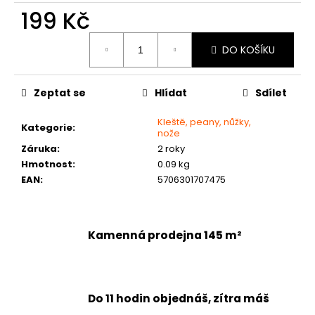
č
199 Kč
u
j
Měrná
e
DO KOŠÍKU
cena:
m
e
Zeptat se
Hlídat
Sdílet
Kleště, peany, nůžky,
Kategorie
:
nože
Záruka
:
2 roky
Hmotnost
:
0.09 kg
EAN
:
5706301707475
Kamenná prodejna 145 m²
Do 11 hodin objednáš, zítra máš