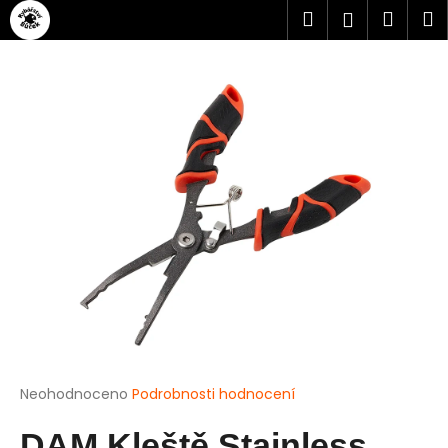
Přejít
K
Hledat
Náku
M
Přihlášen
na
o
obsah
Zpět
Zpět
košík
š
í
C
k
o
p
o
t
ř
e
b
u
j
e
t
Průměrné
Neohodnoceno
Podrobnosti hodnocení
hodnocení
e
produktu
DAM Kleště Stainless
n