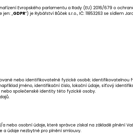
nařízení Evropského parlamentu a Rady (EU) 2016/679 o ochraně
 jen: „
GDPR
”) je Rybářství Bůček s.r.o., IČ: 11853263 se sídlem J
ované nebo identifikovatelné fyzické osobě; identifikovatelnou f
apříklad jméno, identifikační číslo, lokační údaje, síťový identifi
í nebo společenské identity této fyzické osoby.
dajů.
/a nebo osobní údaje, které správce získal na základě plnění Va
je a údaje nezbytné pro plnění smlouvy.