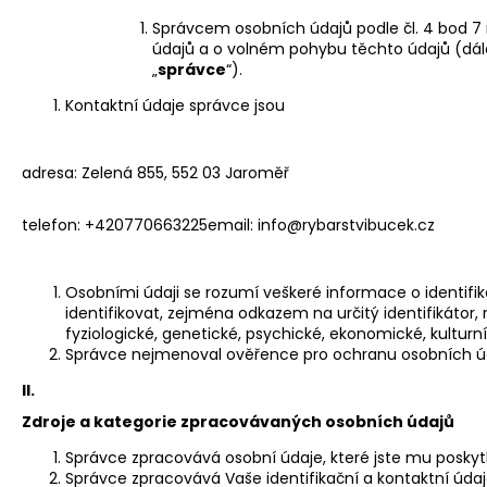
Správcem osobních údajů podle čl. 4 bod 7 
údajů a o volném pohybu těchto údajů (dále
„
správce
“).
Kontaktní údaje správce jsou
adresa: Zelená 855, 552 03 Jaroměř
telefon: +420770663225email: info@rybarstvibucek.cz
Osobními údaji se rozumí veškeré informace o identifik
identifikovat, zejména odkazem na určitý identifikátor, n
fyziologické, genetické, psychické, ekonomické, kulturn
Správce nejmenoval ověřence pro ochranu osobních ú
II.
Zdroje a kategorie zpracovávaných osobních údajů
Správce zpracovává osobní údaje, které jste mu poskytl
Správce zpracovává Vaše identifikační a kontaktní úda