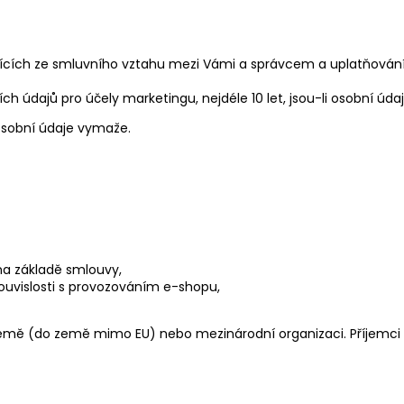
jících ze smluvního vztahu mezi Vámi a správcem a uplatňování
h údajů pro účely marketingu, nejdéle 10 let, jsou-li osobní úd
osobní údaje vymaže.
 na základě smlouvy,
 souvislosti s provozováním e-shopu,
emě (do země mimo EU) nebo mezinárodní organizaci. Příjemci 