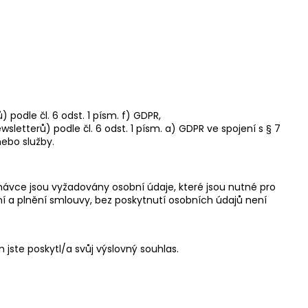
odle čl. 6 odst. 1 písm. f) GDPR,
etterů) podle čl. 6 odst. 1 písm. a) GDPR ve spojení s § 7
nebo služby.
návce jsou vyžadovány osobní údaje, které jsou nutné pro
 a plnění smlouvy, bez poskytnutí osobních údajů není
ste poskytl/a svůj výslovný souhlas.