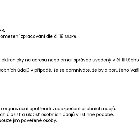
PR,
 omezení zpracování dle čl. 18 GDPR.
ktronicky na adresu nebo email správce uvedený v čl. III těch
obních údajů v případě, že se domníváte, že bylo porušeno Vaš
 a organizační opatření k zabezpečení osobních údajů.
h úložišť a úložišť osobních údajů v listinné podobě.
 pouze jím pověřené osoby.