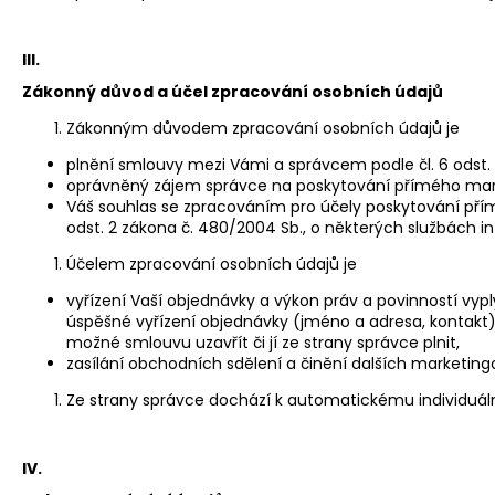
III.
Zákonný důvod a účel zpracování osobních údajů
Zákonným důvodem zpracování osobních údajů je
plnění smlouvy mezi Vámi a správcem podle čl. 6 odst. 
oprávněný zájem správce na poskytování přímého market
Váš souhlas se zpracováním pro účely poskytování přímé
odst. 2 zákona č. 480/2004 Sb., o některých službách i
Účelem zpracování osobních údajů je
vyřízení Vaší objednávky a výkon práv a povinností vy
úspěšné vyřízení objednávky (jméno a adresa, kontakt
možné smlouvu uzavřít či jí ze strany správce plnit,
zasílání obchodních sdělení a činění dalších marketingo
Ze strany správce dochází k automatickému individuáln
IV.