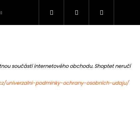
Hledat
Přihlášení
Nákupní
Péče o úlovky
BAZAR použité zboží
S
košík
tnou součástí internetového obchodu. Shoptet neručí
.cz/univerzalni-podminky-ochrany-osobnich-udaju/