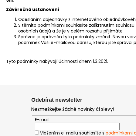
VIII.
Závěrečná ustanovení
Odesláním objednávky z internetového objednávkového 
S těmito podmínkami souhlasíte zaškrtnutím souhlasu 
osobních údajů a že je v celém rozsahu přijímáte.
Správce je oprávněn tyto podmínky změnit. Novou verz
podmínek Vaši e-mailovou adresu, kterou jste správci p
Tyto podmínky nabývají účinnosti dnem 1.3.2021.
Z
á
Odebírat newsletter
p
Nezmeškejte žádné novinky či slevy!
a
t
E-mail
í
Vložením e-mailu souhlasíte s
podmínkami o