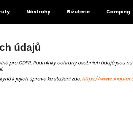
ruty
Nástrahy
Bižuterie
Camping
Co potřebujete najít?
ch údajů
HLEDAT
elné pro GDPR. Podmínky ochrany osobních údajů jsou nu
í.
nů k jejich úprave ke stažení zde:
https://www.shoptet
Doporučujeme