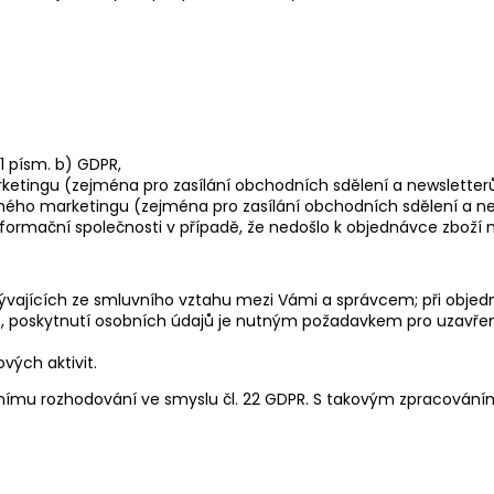
1 písm. b) GDPR,
ingu (zejména pro zasílání obchodních sdělení a newsletterů) p
ho marketingu (zejména pro zasílání obchodních sdělení a newsl
nformační společnosti v případě, že nedošlo k objednávce zboží 
plývajících ze smluvního vztahu mezi Vámi a správcem; při objed
), poskytnutí osobních údajů je nutným požadavkem pro uzavření
vých aktivit.
ímu rozhodování ve smyslu čl. 22 GDPR. S takovým zpracováním j