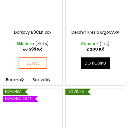
č
u
j
e
m
e
Dárkový BŮČEK Box
Delphin Křeslo ErgoCARP
Skladem
(>5 ks)
Skladem
(1 ks)
599 Kč
2 200 Kč
od
DETAIL
DO KOŠÍKU
Box malý
Box velký
NOVINKA
NOVINKA
NOVINKA 2026