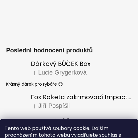
Poslední hodnocení produktů
Dárkový BŮČEK Box
Lucie Grygerková
|
Hodnocení produktu je 5 z 5 hvězdiček.
Krásný dárek pro rybáře 🙂
Fox Raketa zakrmovací Impact Spod
Jiří Pospíšil
|
Hodnocení produktu je 5 z 5 hvězdiček.
Dárkový BŮČEK Box
Tento web používá soubory cookie. Dalším
Laura Varadi
|
Hodnocení produktu je 5 z 5 hvězdiček.
procházením tohoto webu vyjadřujete souhlas s