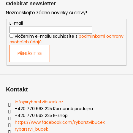
á
Odebírat newsletter
p
Nezmeškejte žádné novinky či slevy!
a
t
E-mail
í
Vložením e-mailu souhlasíte s
podmínkami ochrany
osobních údajů
PŘIHLÁSIT SE
Kontakt
info
@
rybarstvibucek.cz
+420 770 663 225 Kamenná prodejna
+420 770 663 225 E-shop
https://www.facebook.com/rybarstvibucek
rybarstvi_bucek