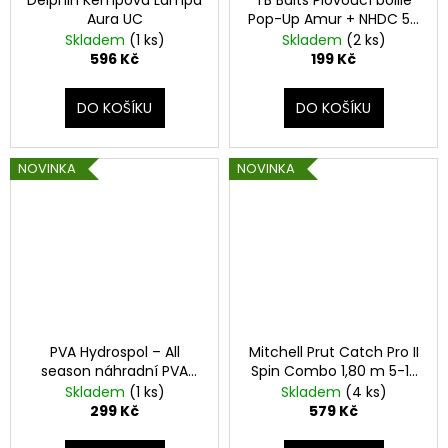
Aura UC
Pop-Up Amur + NHDC 50
g 16 mm
Skladem
(1 ks)
Skladem
(2 ks)
596 Kč
199 Kč
DO KOŠÍKU
DO KOŠÍKU
NOVINKA
NOVINKA
PVA Hydrospol – All
Mitchell Prut Catch Pro II
season náhradní PVA
Spin Combo 1,80 m 5-15
punčocha 25 mm 25 m
g
Skladem
(1 ks)
Skladem
(4 ks)
299 Kč
579 Kč