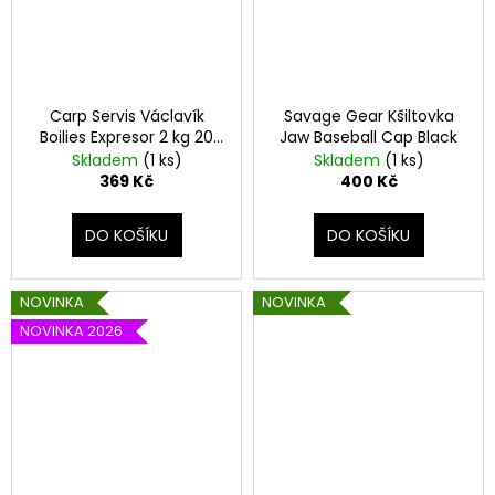
Carp Servis Václavík
Savage Gear Kšiltovka
Boilies Expresor 2 kg 20
Jaw Baseball Cap Black
mm Krvavá perla
Skladem
(1 ks)
Skladem
(1 ks)
369 Kč
400 Kč
DO KOŠÍKU
DO KOŠÍKU
NOVINKA
NOVINKA
NOVINKA 2026