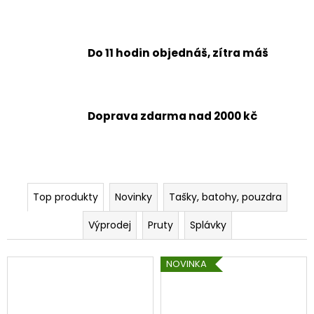
a
j
í
Do 11 hodin objednáš, zítra máš
t
?
Doprava zdarma nad 2000 kč
HLEDAT
Top produkty
Novinky
Tašky, batohy, pouzdra
D
Výprodej
Pruty
Splávky
o
p
NOVINKA
o
r
u