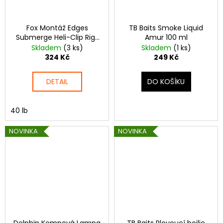
Fox Montáž Edges
TB Baits Smoke Liquid
Submerge Heli-Clip Rigs
Amur 100 ml
Naturals 3 ks
Skladem
(3 ks)
Skladem
(1 ks)
324 Kč
249 Kč
DETAIL
DO KOŠÍKU
40 lb
NOVINKA
NOVINKA
Delphin Kempová Lampa
TB Baits Plovoucí boilie