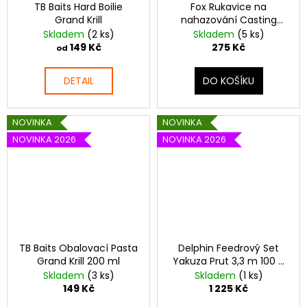
TB Baits Hard Boilie
Fox Rukavice na
Grand Krill
nahazování Casting
Finger Stall
Skladem
(2 ks)
Skladem
(5 ks)
149 Kč
275 Kč
od
DETAIL
DO KOŠÍKU
NOVINKA
NOVINKA
NOVINKA 2026
NOVINKA 2026
TB Baits Obalovací Pasta
Delphin Feedrový Set
Grand Krill 200 ml
Yakuza Prut 3,3 m 100 g
3-díl + Naviják 4T +
Skladem
(3 ks)
Skladem
(1 ks)
Příslušenství
149 Kč
1 225 Kč