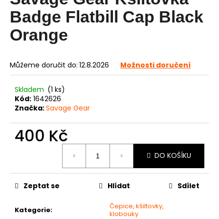
je
0,0
a
Badge Flatbill Cap Black
z
j
5
Orange
í
hvězdiček.
t
?
Můžeme doručit do:
12.8.2026
Možnosti doručení
Skladem
(1 ks)
Kód:
1642626
Značka:
Savage Gear
HLEDAT
400 Kč
Měrná
DO KOŠÍKU
D
cena:
o
p
Zeptat se
Hlídat
Sdílet
o
r
Čepice, kšiltovky,
u
Kategorie
:
klobouky