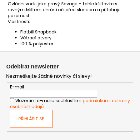
Ovládni vodu jako pravý Savage – tahle kšiltovka s
rovným kšiltem chrání oči před sluncem a přitahuje
pozornost.
Vlastnosti:
Flatbill Snapback
Větrací otvory
100 % polyester
Z
á
Odebírat newsletter
p
Nezmeškejte žádné novinky či slevy!
a
t
E-mail
í
Vložením e-mailu souhlasíte s
podmínkami ochrany
osobních údajů
PŘIHLÁSIT SE