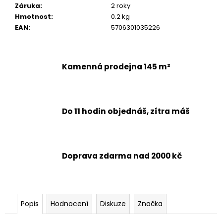
č
Záruka
:
2 roky
u
Hmotnost
:
0.2 kg
j
EAN
:
5706301035226
e
m
e
Kamenná prodejna 145 m²
Do 11 hodin objednáš, zítra máš
Doprava zdarma nad 2000 kč
Popis
Hodnocení
Diskuze
Značka