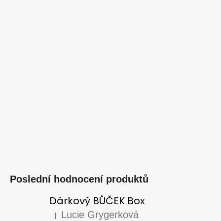
Poslední hodnocení produktů
Dárkový BŮČEK Box
Lucie Grygerková
|
Hodnocení produktu je 5 z 5 hvězdiček.