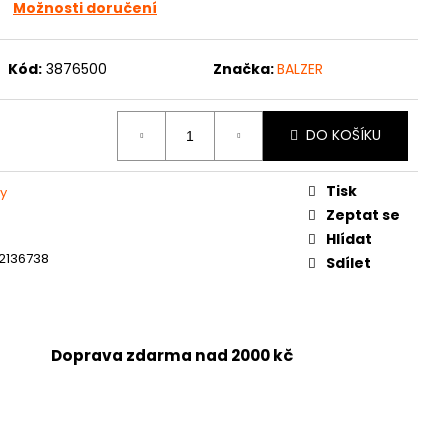
Možnosti doručení
Kód:
3876500
Značka:
BALZER
DO KOŠÍKU
Tisk
y
Zeptat se
Hlídat
2136738
Sdílet
Doprava zdarma nad 2000 kč