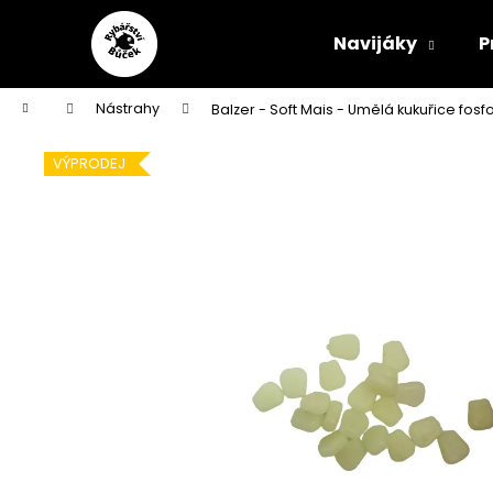
Přejít
K
na
o
Navijáky
P
obsah
Zpět
Zpět
š
do
do
í
Domů
Nástrahy
Balzer - Soft Mais - Umělá kukuřice fosf
obchodu
obchodu
k
VÝPRODEJ