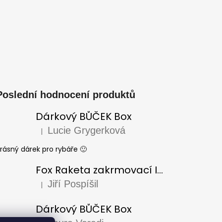
Poslední hodnocení produktů
Dárkový BŮČEK Box
Lucie Grygerková
|
Hodnocení produktu je 5 z 5 hvězdiček.
rásný dárek pro rybáře 🙂
Fox Raketa zakrmovací Impact Spod
Jiří Pospíšil
|
Hodnocení produktu je 5 z 5 hvězdiček.
Dárkový BŮČEK Box