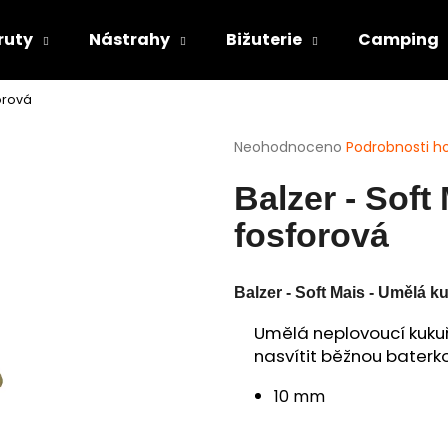
ruty
Nástrahy
Bižuterie
Camping
orová
Co potřebujete najít?
Průměrné
Neohodnoceno
Podrobnosti h
hodnocení
produktu
HLEDAT
Balzer - Soft
je
0,0
fosforová
z
5
Doporučujeme
hvězdiček.
Balzer - Soft Mais - Umělá k
Umělá neplovoucí kukuř
nasvítit běžnou baterko
10 mm