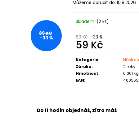
Můžeme doručit do:
10.8.2026
Skladem
(2 ks)
89 KČ
89 Kč
–33 %
–33 %
59 Kč
Měrná
cena:
Kategorie
:
Nástrah
Záruka
:
2 roky
Hmotnost
:
0.001 kg
EAN
:
400565
Do 11 hodin objednáš, zítra máš