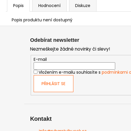
Popis
Hodnocení
Diskuze
Popis produktu není dostupný
Z
á
Odebírat newsletter
p
Nezmeškejte žádné novinky či slevy!
a
t
E-mail
í
Vložením e-mailu souhlasíte s
podmínkami o
PŘIHLÁSIT SE
Kontakt