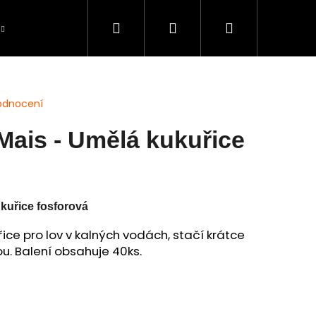
Hledat
Přihlášení
Nákupní
Péče o úlovky
BAZAR použité zboží
S
košík
odnocení
 Mais - Umělá kukuřice
ukuřice fosforová
ice pro lov v kalných vodách, stačí krátce
u. Balení obsahuje 40ks.