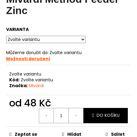
je
0,0
a
Zinc
z
j
5
í
hvězdiček.
VARIANTA
t
?
Můžeme doručit do:
Zvolte variantu
Možnosti doručení
HLEDAT
Zvolte variantu
Kód:
Zvolte variantu
Značka:
Mivardi
D
od
48 Kč
o
Měrná
p
DO KOŠÍKU
cena:
o
r
u
Zeptat se
Hlídat
Sdílet