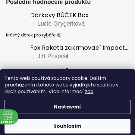
Poslední hodnocení produktů
Dárkový BŮČEK Box
Lucie Grygerková
|
Hodnocení produktu je 5 z 5 hvězdiček.
Krásný dárek pro rybáře 🙂
Fox Raketa zakrmovací Impact Spod
Jiří Pospíšil
|
Hodnocení produktu je 5 z 5 hvězdiček.
Dárkový BŮČEK Box
Tento web používá soubory cookie. Dalším
Laura Varadi
|
Hodnocení produktu je 5 z 5 hvězdiček.
procházením tohoto webu vyjadřujete souhlas s
jejich používáním.. Více informací
zde
.
Dárek pro dědu k narozeninám, za mě úžasný i krásně
zabaleno, doporučuji
Nastavení
Vytvořil Shoptet
Copyright 2026
Rybářství Bůček
. Všechna práva
Zobrazit
Souhlasím
vyhrazena.
Upravit nastavení cookies
ně