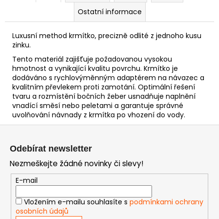
Ostatní informace
Luxusní method krmítko, precizně odlité z jednoho kusu
zinku.
Tento materiál zajišťuje požadovanou vysokou
hmotnost a vynikající kvalitu povrchu. Krmítko je
dodáváno s rychlovýměnným adaptérem na návazec a
kvalitním převlekem proti zamotání. Optimální řešení
tvaru a rozmístění bočních žeber usnadňuje naplnění
vnadící směsí nebo peletami a garantuje správné
uvolňování návnady z krmítka po vhození do vody.
Z
á
Odebírat newsletter
p
Nezmeškejte žádné novinky či slevy!
a
t
E-mail
í
Vložením e-mailu souhlasíte s
podmínkami ochrany
osobních údajů