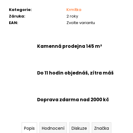
č
u
Kategorie
:
Krmítka
j
Záruka
:
2 roky
e
EAN
:
Zvolte variantu
m
e
Kamenná prodejna 145 m²
Do 11 hodin objednáš, zítra máš
Doprava zdarma nad 2000 kč
Popis
Hodnocení
Diskuze
Značka