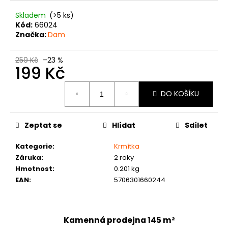
č
u
Skladem
(>5 ks)
j
Kód:
66024
Značka:
Dam
e
m
e
259 Kč
–23 %
199 Kč
Měrná
DO KOŠÍKU
cena:
Zeptat se
Hlídat
Sdílet
Kategorie
:
Krmítka
Záruka
:
2 roky
Hmotnost
:
0.201 kg
EAN
:
5706301660244
Kamenná prodejna 145 m²