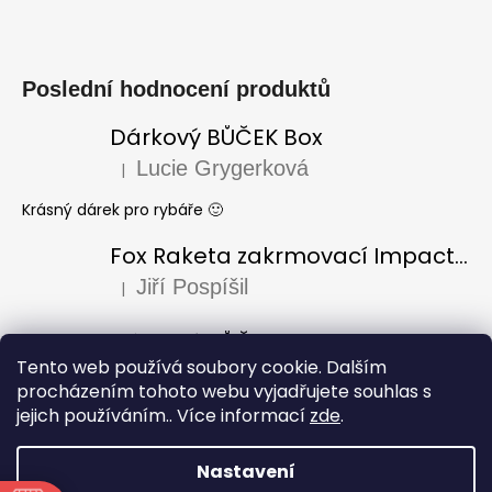
Poslední hodnocení produktů
Dárkový BŮČEK Box
Lucie Grygerková
|
Hodnocení produktu je 5 z 5 hvězdiček.
Krásný dárek pro rybáře 🙂
Fox Raketa zakrmovací Impact Spod
Jiří Pospíšil
|
Hodnocení produktu je 5 z 5 hvězdiček.
Dárkový BŮČEK Box
Tento web používá soubory cookie. Dalším
Laura Varadi
|
Hodnocení produktu je 5 z 5 hvězdiček.
procházením tohoto webu vyjadřujete souhlas s
jejich používáním.. Více informací
zde
.
Dárek pro dědu k narozeninám, za mě úžasný i krásně
zabaleno, doporučuji
Nastavení
Vytvořil Shoptet