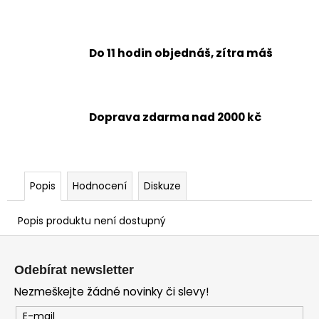
Do 11 hodin objednáš, zítra máš
Doprava zdarma nad 2000 kč
Popis
Hodnocení
Diskuze
Popis produktu není dostupný
Z
á
Odebírat newsletter
p
Nezmeškejte žádné novinky či slevy!
a
t
E-mail