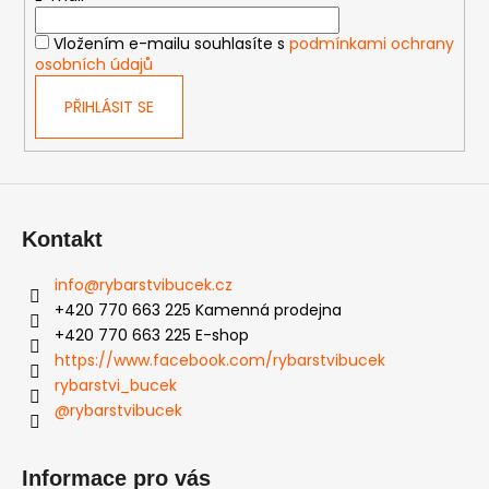
í
Vložením e-mailu souhlasíte s
podmínkami ochrany
osobních údajů
PŘIHLÁSIT SE
Kontakt
info
@
rybarstvibucek.cz
+420 770 663 225 Kamenná prodejna
+420 770 663 225 E-shop
https://www.facebook.com/rybarstvibucek
rybarstvi_bucek
@rybarstvibucek
Informace pro vás