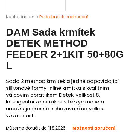
a
j
Průměrné
Neohodnoceno
Podrobnosti hodnocení
í
hodnocení
produktu
DAM Sada krmítek
t
je
?
0,0
DETEK METHOD
z
5
FEEDER 2+1KIT 50+80G
hvězdiček.
L
HLEDAT
Sada 2 method krmítek a jedné odpovídající
silikonové formy. Inline krmítka s kvalitním
válcovím obratlíkem Detek, velikost 8.
D
Inteligentní konstrukce s těžkým nosem
o
umožňuje přesné nahazování na velkou
p
vzdálenost.
o
r
Můžeme doručit do:
11.8.2026
Možnosti doručení
u