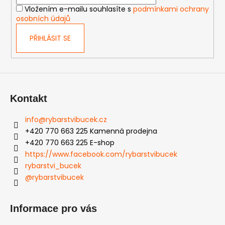
í
č
Vložením e-mailu souhlasíte s
podmínkami ochrany
u
osobních údajů
j
e
PŘIHLÁSIT SE
m
e
Kontakt
info
@
rybarstvibucek.cz
+420 770 663 225 Kamenná prodejna
+420 770 663 225 E-shop
https://www.facebook.com/rybarstvibucek
rybarstvi_bucek
@rybarstvibucek
Informace pro vás