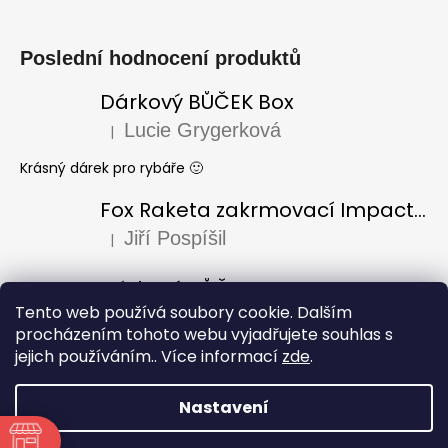
Poslední hodnocení produktů
Dárkový BŮČEK Box
Lucie Grygerková
|
Hodnocení produktu je 5 z 5 hvězdiček.
Krásný dárek pro rybáře 🙂
Fox Raketa zakrmovací Impact Spod
Jiří Pospíšil
|
Hodnocení produktu je 5 z 5 hvězdiček.
Dárkový BŮČEK Box
Tento web používá soubory cookie. Dalším
Laura Varadi
|
Hodnocení produktu je 5 z 5 hvězdiček.
procházením tohoto webu vyjadřujete souhlas s
jejich používáním.. Více informací
zde
.
Dárek pro dědu k narozeninám, za mě úžasný i krásně
zabaleno, doporučuji
Nastavení
Vytvořil Shoptet