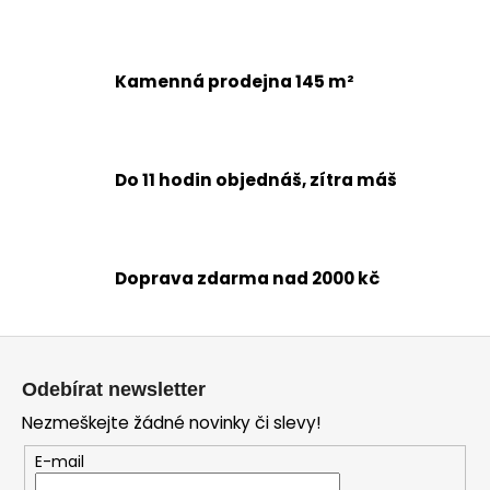
a
j
Kamenná prodejna 145 m²
í
t
?
Do 11 hodin objednáš, zítra máš
HLEDAT
Doprava zdarma nad 2000 kč
Z
D
o
á
Odebírat newsletter
p
p
o
Nezmeškejte žádné novinky či slevy!
a
r
t
E-mail
u