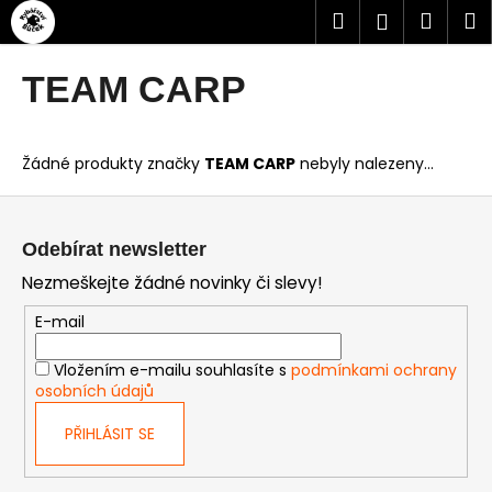
Přejít
K
Hledat
Náku
M
Přihlášen
na
o
obsah
Zpět
Zpět
košík
š
TEAM CARP
í
C
k
o
Žádné produkty značky
TEAM CARP
nebyly nalezeny...
p
o
Z
t
á
Odebírat newsletter
ř
p
Nezmeškejte žádné novinky či slevy!
e
a
b
t
E-mail
u
í
Vložením e-mailu souhlasíte s
podmínkami ochrany
j
osobních údajů
e
t
PŘIHLÁSIT SE
e
n