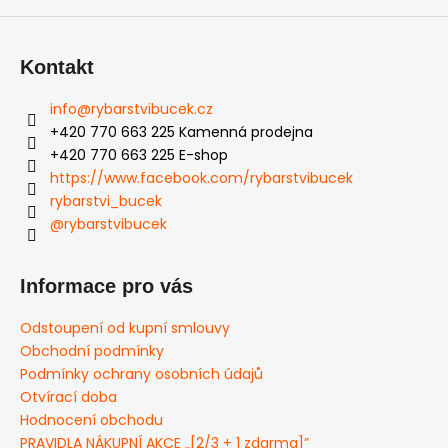
a
j
Kontakt
í
t
info
@
rybarstvibucek.cz
?
+420 770 663 225 Kamenná prodejna
+420 770 663 225 E-shop
https://www.facebook.com/rybarstvibucek
rybarstvi_bucek
@rybarstvibucek
HLEDAT
Informace pro vás
D
Odstoupení od kupní smlouvy
o
Obchodní podmínky
p
Podmínky ochrany osobních údajů
o
Otvírací doba
r
Hodnocení obchodu
u
PRAVIDLA NÁKUPNÍ AKCE „[2/3 + 1 zdarma]”