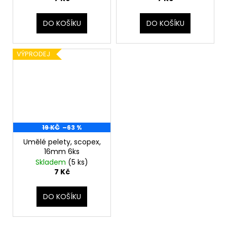
č
u
j
DO KOŠÍKU
DO KOŠÍKU
e
m
VÝPRODEJ
e
19 KČ
–63 %
Umělé pelety, scopex,
16mm 6ks
Skladem
(5 ks)
7 Kč
DO KOŠÍKU