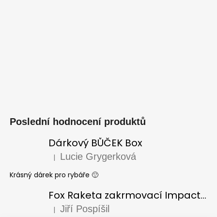
Poslední hodnocení produktů
Dárkový BŮČEK Box
Lucie Grygerková
|
Hodnocení produktu je 5 z 5 hvězdiček.
Krásný dárek pro rybáře 🙂
Fox Raketa zakrmovací Impact Spod
Jiří Pospíšil
|
Hodnocení produktu je 5 z 5 hvězdiček.