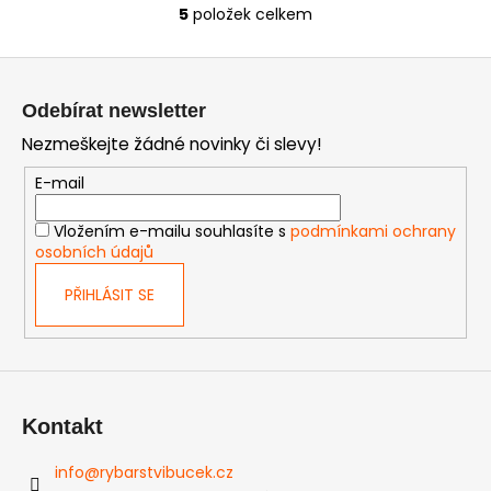
5
položek celkem
O
v
Z
l
á
á
Odebírat newsletter
d
p
Nezmeškejte žádné novinky či slevy!
a
a
c
t
E-mail
í
í
p
Vložením e-mailu souhlasíte s
podmínkami ochrany
r
osobních údajů
v
k
PŘIHLÁSIT SE
y
v
ý
p
i
Kontakt
s
u
info
@
rybarstvibucek.cz