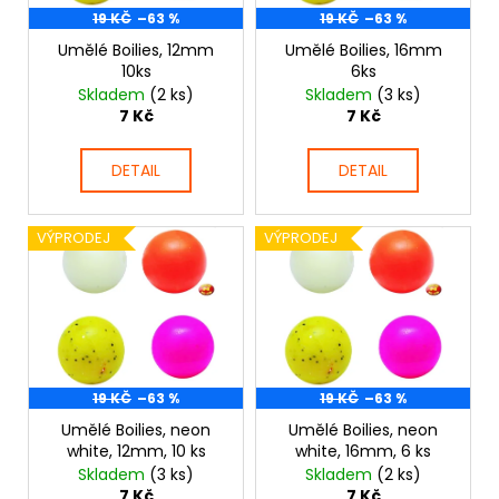
d
19 KČ
–63 %
19 KČ
–63 %
r
a
u
Umělé Boilies, 12mm
Umělé Boilies, 16mm
o
j
k
10ks
6ks
d
í
Skladem
(2 ks)
Skladem
(3 ks)
t
u
t
7 Kč
7 Kč
ů
k
?
t
DETAIL
DETAIL
ů
VÝPRODEJ
VÝPRODEJ
HLEDAT
D
o
19 KČ
–63 %
19 KČ
–63 %
p
o
Umělé Boilies, neon
Umělé Boilies, neon
white, 12mm, 10 ks
white, 16mm, 6 ks
r
Skladem
(3 ks)
Skladem
(2 ks)
u
7 Kč
7 Kč