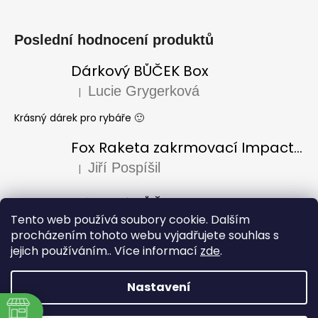
Poslední hodnocení produktů
Dárkový BŮČEK Box
Lucie Grygerková
|
Hodnocení produktu je 5 z 5 hvězdiček.
Krásný dárek pro rybáře 🙂
Fox Raketa zakrmovací Impact Spod
Jiří Pospíšil
|
Hodnocení produktu je 5 z 5 hvězdiček.
Dárkový BŮČEK Box
Tento web používá soubory cookie. Dalším
Laura Varadi
|
Hodnocení produktu je 5 z 5 hvězdiček.
procházením tohoto webu vyjadřujete souhlas s
jejich používáním.. Více informací
zde
.
Dárek pro dědu k narozeninám, za mě úžasný i krásně
zabaleno, doporučuji
Nastavení
Vytvořil Shoptet