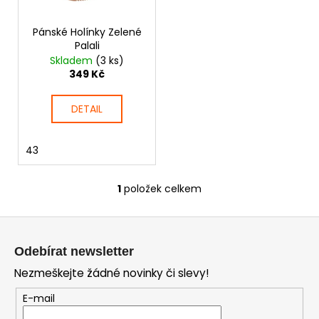
d
r
a
u
Pánské Holínky Zelené
o
j
k
Palali
d
í
Skladem
(3 ks)
t
u
t
349 Kč
ů
k
?
t
DETAIL
ů
43
HLEDAT
1
položek celkem
O
v
Z
l
D
á
á
o
Odebírat newsletter
d
p
p
Nezmeškejte žádné novinky či slevy!
a
o
a
c
r
t
E-mail
í
u
í