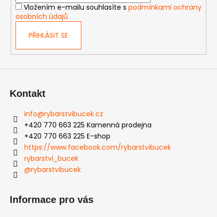
p
č
Vložením e-mailu souhlasíte s
podmínkami ochrany
r
u
osobních údajů
v
j
k
e
PŘIHLÁSIT SE
y
m
v
e
ý
p
i
Kontakt
s
u
info
@
rybarstvibucek.cz
+420 770 663 225 Kamenná prodejna
+420 770 663 225 E-shop
https://www.facebook.com/rybarstvibucek
rybarstvi_bucek
@rybarstvibucek
Informace pro vás