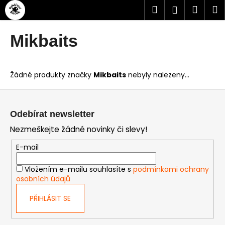
Přejít
K
Hledat
Náku
M
Přihlášen
na
o
obsah
Zpět
Zpět
košík
š
Mikbaits
í
C
k
o
Žádné produkty značky
Mikbaits
nebyly nalezeny...
p
o
Z
t
á
Odebírat newsletter
ř
p
Nezmeškejte žádné novinky či slevy!
e
a
b
t
E-mail
u
í
Vložením e-mailu souhlasíte s
podmínkami ochrany
j
osobních údajů
e
t
PŘIHLÁSIT SE
e
n