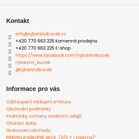
a
j
Kontakt
í
t
info
@
rybarstvibucek.cz
?
+420 770 663 225 Kamenná prodejna
+420 770 663 225 E-shop
https://www.facebook.com/rybarstvibucek
rybarstvi_bucek
@rybarstvibucek
HLEDAT
Informace pro vás
D
Odstoupení od kupní smlouvy
o
Obchodní podmínky
p
Podmínky ochrany osobních údajů
o
Otvírací doba
r
Hodnocení obchodu
u
PRAVIDLA NÁKUPNÍ AKCE „[2/3 + 1 zdarma]”