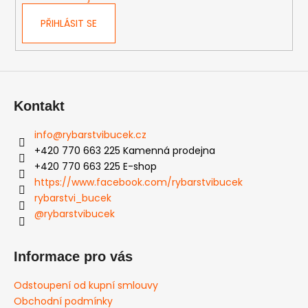
č
v
u
k
PŘIHLÁSIT SE
j
y
e
v
m
ý
e
p
i
Kontakt
s
u
info
@
rybarstvibucek.cz
+420 770 663 225 Kamenná prodejna
+420 770 663 225 E-shop
https://www.facebook.com/rybarstvibucek
rybarstvi_bucek
@rybarstvibucek
Informace pro vás
Odstoupení od kupní smlouvy
Obchodní podmínky