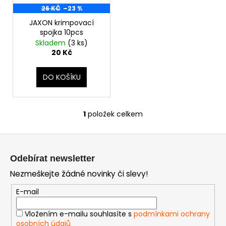
d
26 KČ
–23 %
r
a
u
JAXON krimpovací
o
j
k
spojka 10pcs
d
í
Skladem
(3 ks)
t
u
t
20 Kč
ů
k
?
t
DO KOŠÍKU
ů
1
položek celkem
HLEDAT
O
v
Z
l
á
á
Odebírat newsletter
D
d
p
o
Nezmeškejte žádné novinky či slevy!
a
a
p
c
t
E-mail
o
í
í
r
p
Vložením e-mailu souhlasíte s
podmínkami ochrany
u
r
osobních údajů