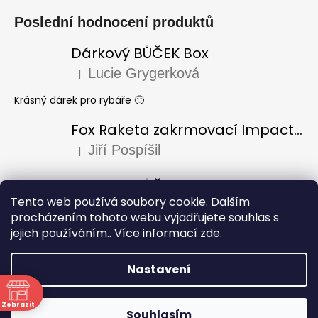
Poslední hodnocení produktů
Dárkový BŮČEK Box
Lucie Grygerková
|
Hodnocení produktu je 5 z 5 hvězdiček.
Krásný dárek pro rybáře 🙂
Fox Raketa zakrmovací Impact Spod
Jiří Pospíšil
|
Hodnocení produktu je 5 z 5 hvězdiček.
Dárkový BŮČEK Box
Tento web používá soubory cookie. Dalším
Laura Varadi
|
Hodnocení produktu je 5 z 5 hvězdiček.
procházením tohoto webu vyjadřujete souhlas s
jejich používáním.. Více informací
zde
.
Dárek pro dědu k narozeninám, za mě úžasný i krásně
zabaleno, doporučuji
Nastavení
Vytvořil Shoptet
Copyright 2026
Rybářství Bůček
. Všechna práva
Zobrazit
Souhlasím
vyhrazena.
Upravit nastavení cookies