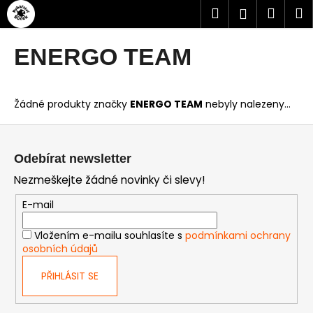
Přejít
K
Hledat
Náku
M
Přihlášen
na
o
obsah
Zpět
Zpět
košík
š
ENERGO TEAM
í
C
k
o
Žádné produkty značky
ENERGO TEAM
nebyly nalezeny...
p
o
Z
t
á
Odebírat newsletter
ř
p
Nezmeškejte žádné novinky či slevy!
e
a
b
t
E-mail
u
í
Vložením e-mailu souhlasíte s
podmínkami ochrany
j
osobních údajů
e
t
PŘIHLÁSIT SE
e
n