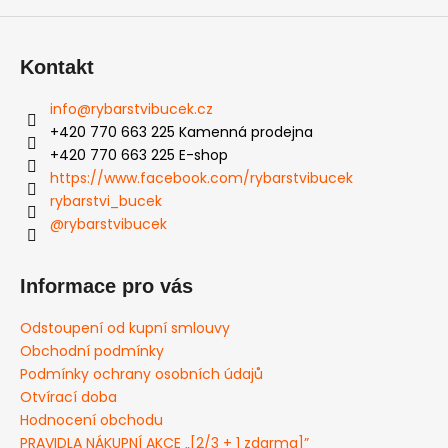
a
j
Kontakt
í
t
info
@
rybarstvibucek.cz
?
+420 770 663 225 Kamenná prodejna
+420 770 663 225 E-shop
https://www.facebook.com/rybarstvibucek
rybarstvi_bucek
@rybarstvibucek
HLEDAT
Informace pro vás
D
Odstoupení od kupní smlouvy
o
Obchodní podmínky
p
Podmínky ochrany osobních údajů
o
Otvírací doba
r
Hodnocení obchodu
u
PRAVIDLA NÁKUPNÍ AKCE „[2/3 + 1 zdarma]”