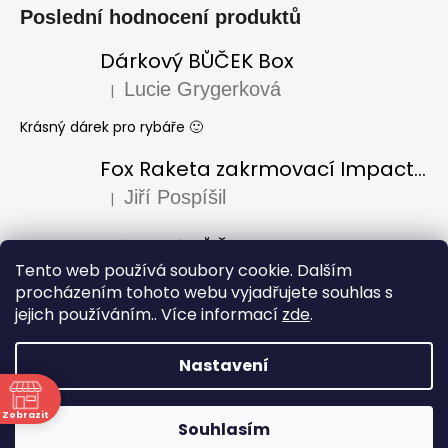
Poslední hodnocení produktů
Dárkový BŮČEK Box
Lucie Grygerková
|
Hodnocení produktu je 5 z 5 hvězdiček.
Krásný dárek pro rybáře 🙂
Fox Raketa zakrmovací Impact Spod
Jiří Pospíšil
|
Hodnocení produktu je 5 z 5 hvězdiček.
Dárkový BŮČEK Box
Tento web používá soubory cookie. Dalším
Laura Varadi
|
Hodnocení produktu je 5 z 5 hvězdiček.
procházením tohoto webu vyjadřujete souhlas s
jejich používáním.. Více informací
zde
.
Dárek pro dědu k narozeninám, za mě úžasný i krásně
zabaleno, doporučuji
Nastavení
Vytvořil Shoptet
Copyright 2026
Rybářství Bůček
. Všechna práva
Zobrazit
Souhlasím
vyhrazena.
Upravit nastavení cookies
ně