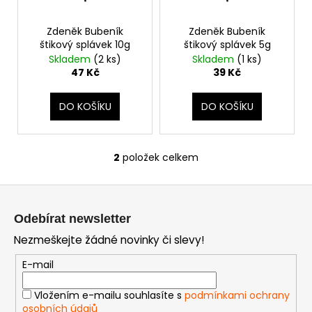
d
r
a
u
Zdeněk Bubeník
Zdeněk Bubeník
o
j
k
štikový splávek 10g
štikový splávek 5g
d
í
Skladem
(2 ks)
Skladem
(1 ks)
t
u
t
47 Kč
39 Kč
ů
k
?
t
DO KOŠÍKU
DO KOŠÍKU
ů
2
položek celkem
HLEDAT
O
v
Z
l
á
á
Odebírat newsletter
D
d
p
o
Nezmeškejte žádné novinky či slevy!
a
a
p
c
t
E-mail
o
í
í
r
p
Vložením e-mailu souhlasíte s
podmínkami ochrany
u
r
osobních údajů