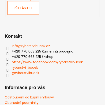
č
v
u
k
PŘIHLÁSIT SE
j
y
e
v
m
ý
e
p
i
Kontakt
s
u
info
@
rybarstvibucek.cz
+420 770 663 225 Kamenná prodejna
+420 770 663 225 E-shop
https://www.facebook.com/rybarstvibucek
rybarstvi_bucek
@rybarstvibucek
Informace pro vás
Odstoupení od kupní smlouvy
Obchodní podmínky