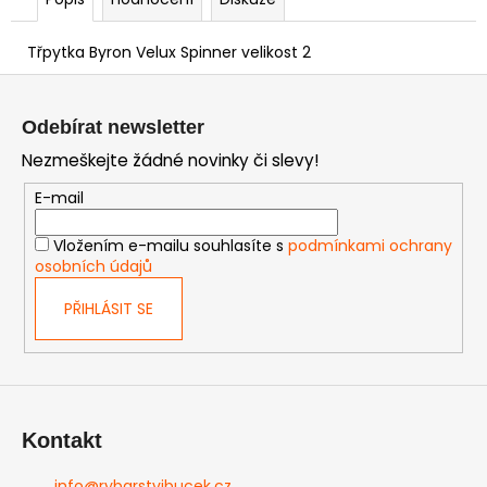
Třpytka Byron Velux Spinner velikost 2
Z
á
Odebírat newsletter
p
Nezmeškejte žádné novinky či slevy!
a
t
E-mail
í
Vložením e-mailu souhlasíte s
podmínkami ochrany
osobních údajů
PŘIHLÁSIT SE
Kontakt
info
@
rybarstvibucek.cz