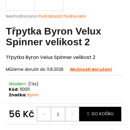
a
j
Průměrné
Neohodnoceno
Podrobnosti hodnocení
í
hodnocení
produktu
Třpytka Byron Velux
t
je
?
0,0
Spinner velikost 2
z
5
hvězdiček.
Třpytka Byron Velux Spinner velikost 2
HLEDAT
Můžeme doručit do:
11.8.2026
Možnosti doručení
Skladem
(1 ks)
Kód:
110011
D
Značka:
Byron
o
p
56 Kč
o
DO KOŠÍKU
r
Měrná
u
cena: