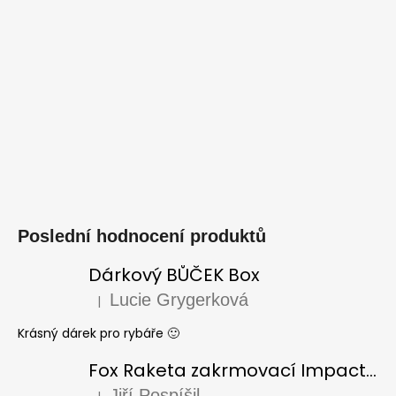
Poslední hodnocení produktů
Dárkový BŮČEK Box
Lucie Grygerková
|
Hodnocení produktu je 5 z 5 hvězdiček.
Krásný dárek pro rybáře 🙂
Fox Raketa zakrmovací Impact Spod
Jiří Pospíšil