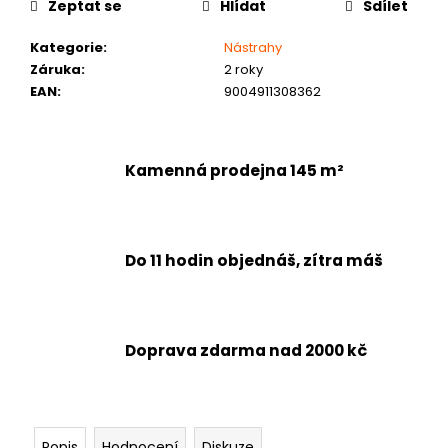
č
Zeptat se
Hlídat
Sdílet
u
j
Kategorie
:
Nástrahy
e
Záruka
:
2 roky
m
EAN
:
9004911308362
e
Kamenná prodejna 145 m²
Do 11 hodin objednáš, zítra máš
Doprava zdarma nad 2000 kč
Popis
Hodnocení
Diskuze