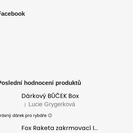
Facebook
Poslední hodnocení produktů
Dárkový BŮČEK Box
Lucie Grygerková
|
Hodnocení produktu je 5 z 5 hvězdiček.
rásný dárek pro rybáře 🙂
Fox Raketa zakrmovací Impact Spod