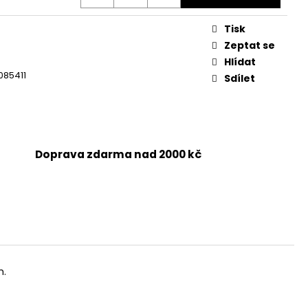
Tisk
Zeptat se
Hlídat
085411
Sdílet
Doprava zdarma nad 2000 kč
h.