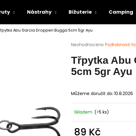
ruty
Nástrahy
Bižuterie
Camping
Třpytka Abu Garcia Droppen Bugga 5cm 5gr Ayu
Co potřebujete najít?
Průměrné
Neohodnoceno
Podrobnosti h
hodnocení
produktu
HLEDAT
Třpytka Abu
je
0,0
5cm 5gr Ayu
z
5
Doporučujeme
hvězdiček.
Můžeme doručit do:
10.8.2026
Skladem
(>5 ks)
89 Kč