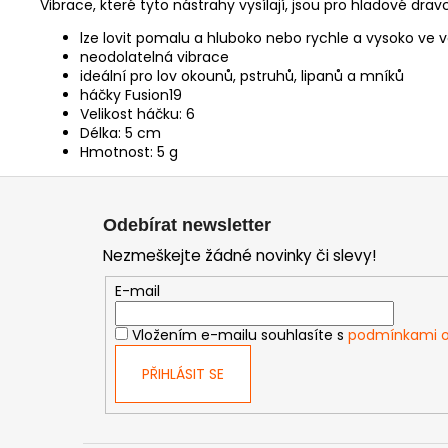
Vibrace, které tyto nástrahy vysílají, jsou pro hladové dra
lze lovit pomalu a hluboko nebo rychle a vysoko ve 
neodolatelná vibrace
ideální pro lov okounů, pstruhů, lipanů a mníků
háčky Fusion19
Velikost háčku: 6
Délka: 5 cm
Hmotnost: 5 g
Z
á
Odebírat newsletter
p
Nezmeškejte žádné novinky či slevy!
a
t
E-mail
í
Vložením e-mailu souhlasíte s
podmínkami o
PŘIHLÁSIT SE