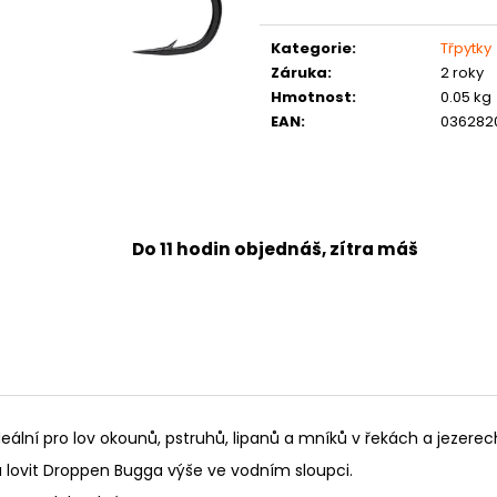
Měrná
cena:
Kategorie
:
Třpytky
Záruka
:
2 roky
Hmotnost
:
0.05 kg
EAN
:
036282
Do 11 hodin objednáš, zítra máš
lní pro lov okounů, pstruhů, lipanů a mníků v řekách a jezerec
 a lovit Droppen Bugga výše ve vodním sloupci.