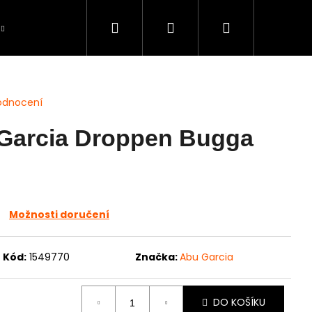
Hledat
Přihlášení
Nákupní
Péče o úlovky
BAZAR použité zboží
S
košík
odnocení
 Garcia Droppen Bugga
Možnosti doručení
Kód:
1549770
Značka:
Abu Garcia
DO KOŠÍKU