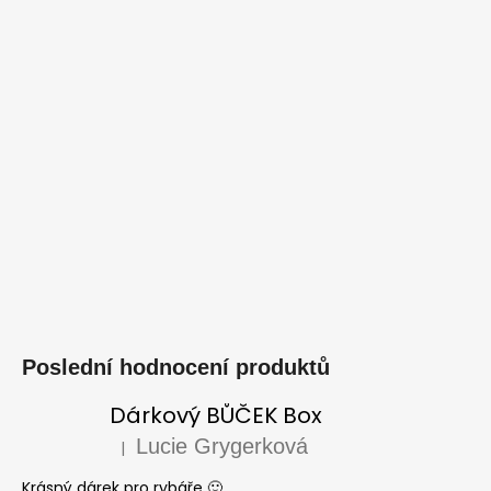
Poslední hodnocení produktů
Dárkový BŮČEK Box
Lucie Grygerková
|
Hodnocení produktu je 5 z 5 hvězdiček.
Krásný dárek pro rybáře 🙂