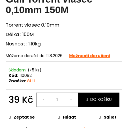
je
0,0
a
0,10mm 150M
z
j
5
í
hvězdiček.
Torrent vlasec 0,10mm
t
Délka : 150M
?
Nosnost : 1,10kg
Můžeme doručit do:
11.8.2026
Možnosti doručení
HLEDAT
Skladem
(>5 ks)
Kód:
110092
Značka:
GULL
D
39 Kč
o
DO KOŠÍKU
p
Měrná
o
cena:
r
Zeptat se
Hlídat
Sdílet
u