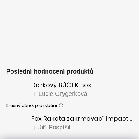
Poslední hodnocení produktů
Dárkový BŮČEK Box
Lucie Grygerková
|
Hodnocení produktu je 5 z 5 hvězdiček.
Krásný dárek pro rybáře 🙂
Fox Raketa zakrmovací Impact Spod
Jiří Pospíšil
|
Hodnocení produktu je 5 z 5 hvězdiček.