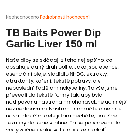
a
j
Průměrné
Neohodnoceno
Podrobnosti hodnocení
í
hodnocení
produktu
TB Baits Power Dip
t
je
?
0,0
Garlic Liver 150 ml
z
5
hvězdiček.
Naše dipy se skládají z toho nejlepšího, co
obsahuje daný druh boilie. Jako jsou esence,
HLEDAT
esenciální oleje, sladidlo NHDC, extrakty,
atraktanty, koření, tekuté potravy, a v
neposlední řadě aminokyseliny. To vše jsme
převedli do tekuté formy tak, aby byla
D
nadipovaná nástraha mnohonásobně účinnější,
o
než nedipovaná. Nástrahu namočte a nechte
p
nasát dip, čím déle ji tam necháte, tím více
o
tekutiny do sebe vtáhne. Ta se po vhození do
r
vody začne uvolňovat do širokého okolí.
u