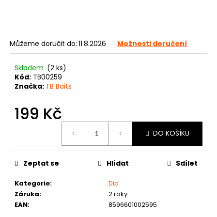
č
u
j
e
Můžeme doručit do:
11.8.2026
Možnosti doručení
m
e
Skladem
(2 ks)
Kód:
TB00259
Značka:
TB Baits
199 Kč
Měrná
DO KOŠÍKU
cena:
Zeptat se
Hlídat
Sdílet
Kategorie
:
Dip
Záruka
:
2 roky
EAN
:
8596601002595