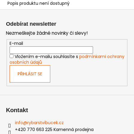
Popis produktu není dostupný
Z
á
Odebírat newsletter
p
Nezmeškejte žádné novinky či slevy!
a
t
E-mail
í
Vložením e-mailu souhlasíte s
podmínkami ochrany
osobních údajů
PŘIHLÁSIT SE
Kontakt
info
@
rybarstvibucek.cz
+420 770 663 225 Kamenná prodejna