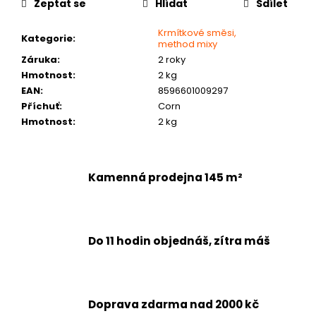
č
Zeptat se
Hlídat
Sdílet
u
j
Krmítkové směsi,
Kategorie
:
method mixy
e
Záruka
:
2 roky
m
Hmotnost
:
2 kg
e
EAN
:
8596601009297
Příchuť
:
Corn
Hmotnost
:
2 kg
Kamenná prodejna 145 m²
Do 11 hodin objednáš, zítra máš
Doprava zdarma nad 2000 kč