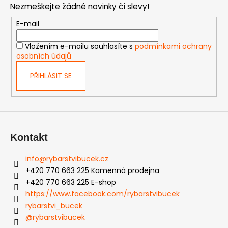
Nezmeškejte žádné novinky či slevy!
a
t
E-mail
í
Vložením e-mailu souhlasíte s
podmínkami ochrany
osobních údajů
PŘIHLÁSIT SE
Kontakt
info
@
rybarstvibucek.cz
+420 770 663 225 Kamenná prodejna
+420 770 663 225 E-shop
https://www.facebook.com/rybarstvibucek
rybarstvi_bucek
@rybarstvibucek