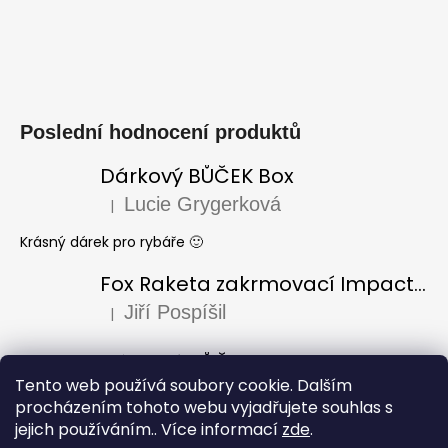
Poslední hodnocení produktů
Dárkový BŮČEK Box
Lucie Grygerková
|
Hodnocení produktu je 5 z 5 hvězdiček.
Krásný dárek pro rybáře 🙂
Fox Raketa zakrmovací Impact Spod
Jiří Pospíšil
|
Hodnocení produktu je 5 z 5 hvězdiček.
Dárkový BŮČEK Box
Tento web používá soubory cookie. Dalším
Laura Varadi
|
Hodnocení produktu je 5 z 5 hvězdiček.
procházením tohoto webu vyjadřujete souhlas s
jejich používáním.. Více informací
zde
.
Dárek pro dědu k narozeninám, za mě úžasný i krásně