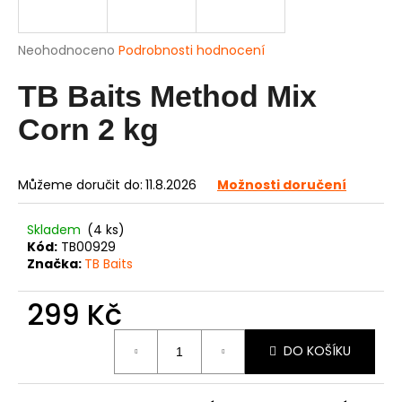
a
j
Průměrné
Neohodnoceno
Podrobnosti hodnocení
í
hodnocení
produktu
TB Baits Method Mix
t
je
?
0,0
Corn 2 kg
z
5
hvězdiček.
Můžeme doručit do:
11.8.2026
Možnosti doručení
HLEDAT
Skladem
(4 ks)
Kód:
TB00929
Značka:
TB Baits
D
299 Kč
o
p
Měrná
o
DO KOŠÍKU
cena:
r
u