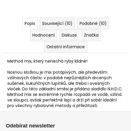
Popis
Související (10)
Podobné (10)
Hodnocení
Diskuze
Značka
Ostatní informace
Method mix, který nenechá ryby klidné!
Nosnou složkou je mix potápivých, ale především
vzlínavých částic v podobě nejrůznějších drcených
sušenek, kukuřičných lupínků, ale třeba i ovesných
vloček. Do této základní směsi je přidáno sladidlo N.H.D.C.
Method mix se extrémně rychle rozpadá ve vodě, vzlíná
ve sloupci, avšak perfektně lepí a drží při sobě! Ideální
pro všechny rybolovné metody a příležitosti.
Z
á
Odebírat newsletter
p