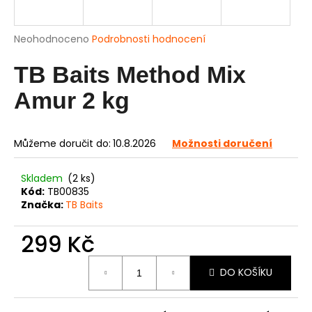
a
j
Průměrné
Neohodnoceno
Podrobnosti hodnocení
í
hodnocení
produktu
TB Baits Method Mix
t
je
?
0,0
Amur 2 kg
z
5
hvězdiček.
Můžeme doručit do:
10.8.2026
Možnosti doručení
HLEDAT
Skladem
(2 ks)
Kód:
TB00835
Značka:
TB Baits
D
299 Kč
o
p
Měrná
o
DO KOŠÍKU
cena:
r
u