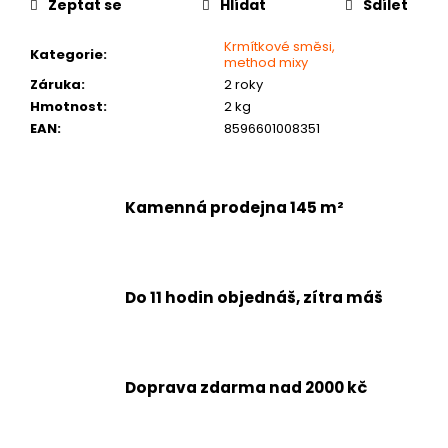
č
Zeptat se
Hlídat
Sdílet
u
j
Krmítkové směsi,
Kategorie
:
method mixy
e
Záruka
:
2 roky
m
Hmotnost
:
2 kg
e
EAN
:
8596601008351
Kamenná prodejna 145 m²
Do 11 hodin objednáš, zítra máš
Doprava zdarma nad 2000 kč