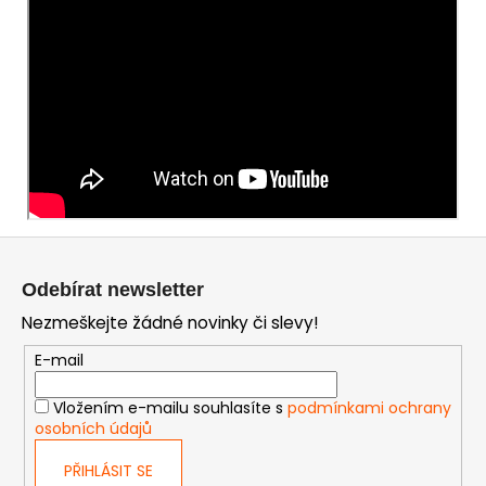
Z
á
Odebírat newsletter
p
Nezmeškejte žádné novinky či slevy!
a
t
E-mail
í
Vložením e-mailu souhlasíte s
podmínkami ochrany
osobních údajů
PŘIHLÁSIT SE