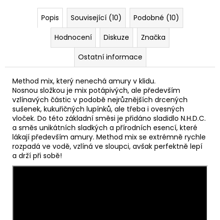
Popis
Související (10)
Podobné (10)
Hodnocení
Diskuze
Značka
Ostatní informace
Method mix, který nenechá amury v klidu.
Nosnou složkou je mix potápivých, ale především
vzlínavých částic v podobě nejrůznějších drcených
sušenek, kukuřičných lupínků, ale třeba i ovesných
vloček. Do této základní směsi je přidáno sladidlo N.H.D.C.
a směs unikátních sladkých a přírodních esencí, které
lákají především amury. Method mix se extrémně rychle
rozpadá ve vodě, vzlíná ve sloupci, avšak perfektně lepí
a drží při sobě!