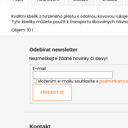
Kvalitní kbelík z tvrzeného plastu s odolnou kovovou rukoj
Tyto kbelíky můžete použít k transportu libovolných návn
Objem: 10 l.
Z
á
Odebírat newsletter
p
Nezmeškejte žádné novinky či slevy!
a
t
E-mail
í
Vložením e-mailu souhlasíte s
podmínkami o
PŘIHLÁSIT SE
Kontakt