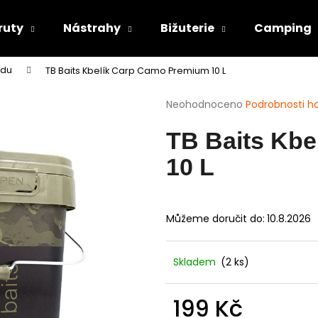
ruty
Nástrahy
Bižuterie
Camping
odu
TB Baits Kbelík Carp Camo Premium 10 L
Co potřebujete najít?
Průměrné
Neohodnoceno
Podrobnosti h
hodnocení
produktu
HLEDAT
TB Baits Kb
je
0,0
10 L
z
5
Doporučujeme
hvězdiček.
Můžeme doručit do:
10.8.2026
Skladem
(2 ks)
199 Kč