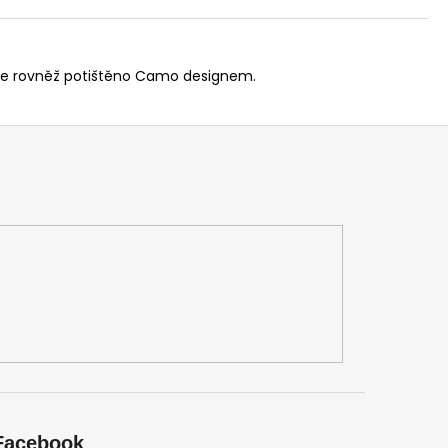
é je rovněž potištěno Camo designem.
Facebook