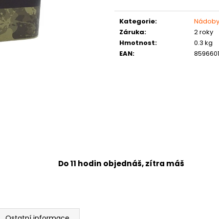
Měrná
cena:
Kategorie
:
Nádoby
Záruka
:
2 roky
Hmotnost
:
0.3 kg
EAN
:
859660
Do 11 hodin objednáš, zítra máš
Ostatní informace