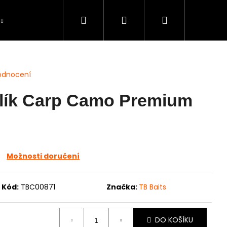
Hledat
Přihlášení
Nákupní
Péče o úlovky
BAZAR použité zboží
S
košík
odnocení
elík Carp Camo Premium
Možnosti doručení
Kód:
TBC00871
Značka:
TB Baits
DO KOŠÍKU