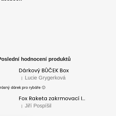
Poslední hodnocení produktů
Dárkový BŮČEK Box
Lucie Grygerková
|
Hodnocení produktu je 5 z 5 hvězdiček.
rásný dárek pro rybáře 🙂
Fox Raketa zakrmovací Impact Spod
Jiří Pospíšil
|
Hodnocení produktu je 5 z 5 hvězdiček.