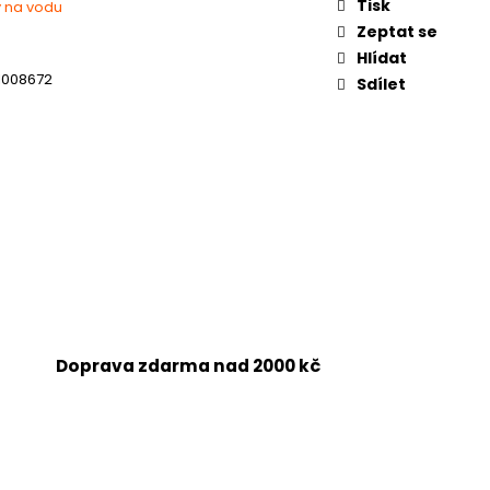
Tisk
 na vodu
Zeptat se
Hlídat
1008672
Sdílet
Doprava zdarma nad 2000 kč