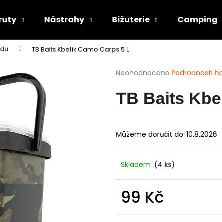
ruty
Nástrahy
Bižuterie
Camping
odu
TB Baits Kbelík Camo Carps 5 L
Co potřebujete najít?
Průměrné
Neohodnoceno
Podrobnosti h
hodnocení
produktu
HLEDAT
TB Baits Kbe
je
0,0
z
5
Můžeme doručit do:
10.8.2026
Doporučujeme
hvězdiček.
Skladem
(4 ks)
99 Kč
Měrná
cena: