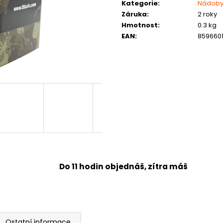
Kategorie
:
Nádoby
Záruka
:
2 roky
Hmotnost
:
0.3 kg
EAN
:
859660
Do 11 hodin objednáš, zítra máš
Ostatní informace