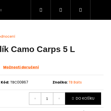
Hledat
Přihlášení
Nákupní
Péče o úlovky
BAZAR použité zboží
S
košík
odnocení
lík Camo Carps 5 L
Možnosti doručení
Kód:
TBC00867
Značka:
TB Baits
DO KOŠÍKU