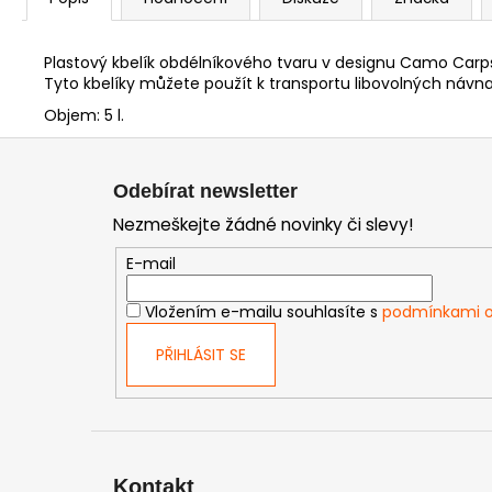
Plastový kbelík obdélníkového tvaru v designu Camo Carps
Tyto kbelíky můžete použít k transportu libovolných návn
Objem: 5 l.
Z
á
Odebírat newsletter
p
Nezmeškejte žádné novinky či slevy!
a
t
E-mail
í
Vložením e-mailu souhlasíte s
podmínkami o
PŘIHLÁSIT SE
Kontakt