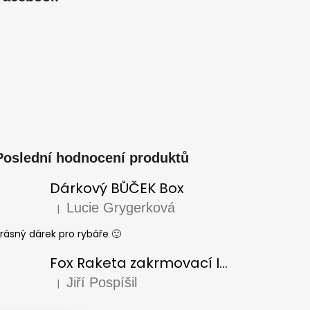
Poslední hodnocení produktů
Dárkový BŮČEK Box
Lucie Grygerková
|
Hodnocení produktu je 5 z 5 hvězdiček.
rásný dárek pro rybáře 🙂
Fox Raketa zakrmovací Impact Spod
Jiří Pospíšil
|
Hodnocení produktu je 5 z 5 hvězdiček.