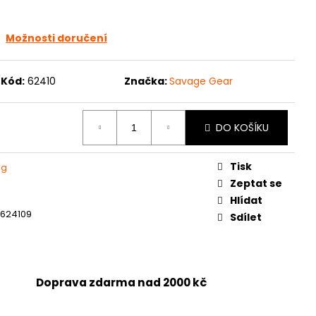
Možnosti doručení
Kód:
62410
Značka:
Savage Gear
DO KOŠÍKU
Tisk
ng
Zeptat se
Hlídat
1624109
Sdílet
Doprava zdarma nad 2000 kč