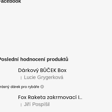
Facebook
Poslední hodnocení produktů
Dárkový BŮČEK Box
Lucie Grygerková
|
Hodnocení produktu je 5 z 5 hvězdiček.
rásný dárek pro rybáře 🙂
Fox Raketa zakrmovací Impact Spod
Jiří Pospíšil
|
Hodnocení produktu je 5 z 5 hvězdiček.