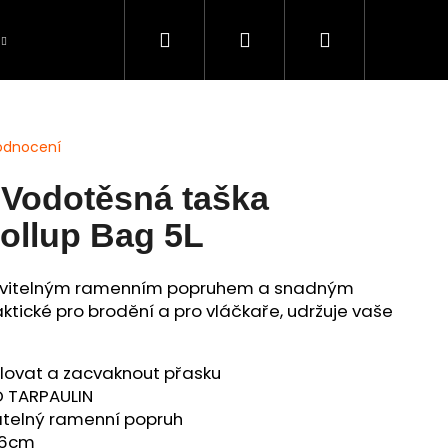
Hledat
Přihlášení
Nákupní
Péče o úlovky
BAZAR použité zboží
S
košík
odnocení
 Vodotěsná taška
ollup Bag 5L
avitelným ramenním popruhem a snadným
aktické pro brodění a pro vláčkaře, udržuje vaše
olovat a zacvaknout přasku
 TARPAULIN
telný ramenní popruh
16cm