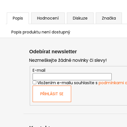
Popis
Hodnocení
Diskuze
Značka
Popis produktu není dostupný
Z
á
Odebírat newsletter
p
Nezmeškejte žádné novinky či slevy!
a
t
E-mail
í
Vložením e-mailu souhlasíte s
podmínkami o
PŘIHLÁSIT SE