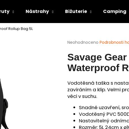
ruty
Nástrahy
Bižuterie
Camping
oof Rollup Bag 5L
Co potřebujete najít?
Průměrné
Neohodnoceno
Podrobnosti h
hodnocení
produktu
HLEDAT
Savage Gear
je
0,0
Waterproof R
z
5
Doporučujeme
hvězdiček.
Vodotěsná taška s nast
zavíráním a klip. Velmi pr
věci v suchu.
Snadné uzavření, sr
Vodotěsný PVC 500D
Nastavitelný odníma
Rozměr: 5L 24cm x ø