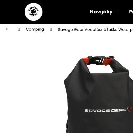
Přejít
K
na
o
Navijáky
P
obsah
Zpět
Zpět
š
do
do
í
Domů
Camping
Savage Gear Vodotěsná taška Waterpr
obchodu
obchodu
k