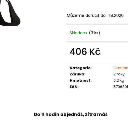
Můžeme doručit do:
11.8.2026
Skladem
(3 ks)
406 Kč
Měrná
cena:
Kategorie
:
Campi
Záruka
:
2 roky
Hmotnost
:
0.2 kg
EAN
:
570630
Do 11 hodin objednáš, zítra máš