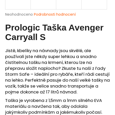
a
j
Průměrné
Neohodnoceno
Podrobnosti hodnocení
í
hodnocení
produktu
Prologic Taška Avenger
t
je
?
0,0
Carryall S
z
5
hvězdiček.
Jistě, kbelíky na návnady jsou skvělé, ale
používali jste někdy super lehkou a snadno
HLEDAT
čistitelnou tašku na krmení, kterou lze na
přepravu složit naplocho? Zkuste tu naši z řady
Storm Safe – ideální pro rybáře, kteří rádi cestují
na lehko. Perfektně pasuje do naší velké tašky na
D
vozík, takže se velice snadno transportuje a
o
pojme dokonce až 17 litrů návnad.
p
o
Taška je vyrobena z 1,5mm a 1mm silného EVA
r
materiálu a navržena tak, aby odolala
u
jakýmkoliv podmínkám a jakémukoliv počasí.