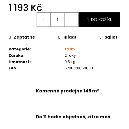
1 193 Kč
Měrná
DO KOŠÍKU
cena:
Zeptat se
Hlídat
Sdílet
Kategorie
:
Tašky
Záruka
:
2 roky
Hmotnost
:
0.5 kg
EAN
:
5706301650603
Kamenná prodejna 145 m²
Do 11 hodin objednáš, zítra máš