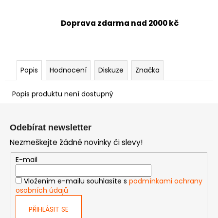
Doprava zdarma nad 2000 kč
Popis
Hodnocení
Diskuze
Značka
Popis produktu není dostupný
Z
á
Odebírat newsletter
p
Nezmeškejte žádné novinky či slevy!
a
t
E-mail
í
Vložením e-mailu souhlasíte s
podmínkami ochrany
osobních údajů
PŘIHLÁSIT SE