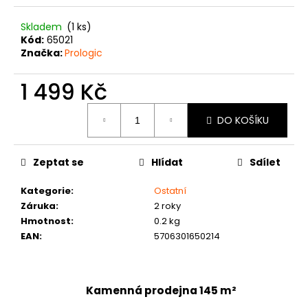
č
u
Skladem
(1 ks)
j
Kód:
65021
e
Značka:
Prologic
m
e
1 499 Kč
Měrná
DO KOŠÍKU
cena:
Zeptat se
Hlídat
Sdílet
Kategorie
:
Ostatní
Záruka
:
2 roky
Hmotnost
:
0.2 kg
EAN
:
5706301650214
Kamenná prodejna 145 m²