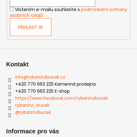
í
Vložením e-mailu souhlasíte s
podmínkami ochrany
osobních údajů
PŘIHLÁSIT SE
Kontakt
info
@
rybarstvibucek.cz
+420 770 663 225 Kamenná prodejna
+420 770 663 225 E-shop
https://www.facebook.com/rybarstvibucek
rybarstvi_bucek
@rybarstvibucek
Informace pro vás