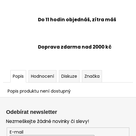
Do 11 hodin objednáš, zítra máš
Doprava zdarma nad 2000 kč
Popis
Hodnocení
Diskuze
Značka
Popis produktu není dostupný
Z
á
Odebírat newsletter
p
Nezmeškejte žádné novinky či slevy!
a
t
E-mail