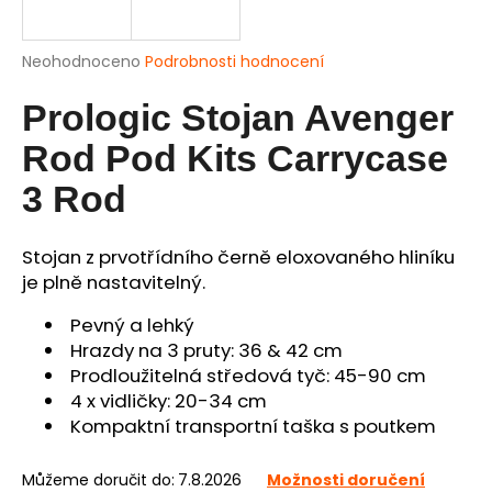
a
j
Průměrné
Neohodnoceno
Podrobnosti hodnocení
í
hodnocení
produktu
Prologic Stojan Avenger
t
je
?
0,0
Rod Pod Kits Carrycase
z
5
3 Rod
hvězdiček.
Stojan z prvotřídního černě eloxovaného hliníku
HLEDAT
je plně nastavitelný.
Pevný a lehký
Hrazdy na 3 pruty: 36 & 42 cm
D
o
Prodloužitelná středová tyč: 45-90 cm
p
4 x vidličky: 20-34 cm
o
Kompaktní transportní taška s poutkem
r
u
Můžeme doručit do:
7.8.2026
Možnosti doručení