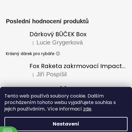
Poslední hodnocení produktů
Dárkový BŮČEK Box
Lucie Grygerková
|
Hodnocení produktu je 5 z 5 hvězdiček.
Krásný dárek pro rybáře 🙂
Fox Raketa zakrmovací Impact Spod
Jiří Pospíšil
|
Hodnocení produktu je 5 z 5 hvězdiček.
Dárkový BŮČEK Box
Tento web používá soubory cookie. Dalším
Laura Varadi
|
Hodnocení produktu je 5 z 5 hvězdiček.
procházením tohoto webu vyjadřujete souhlas s
jejich používáním.. Více informací
zde
.
Dárek pro dědu k narozeninám, za mě úžasný i krásně
zabaleno, doporučuji
Nastavení
Vytvořil Shoptet