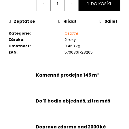
DO KOŠÍKU
cena:
Zeptat se
Hlídat
Sdílet
Kategorie
:
Ostatní
Záruka
:
2 roky
Hmotnost
:
0.463 kg
EAN
:
5706301728265
Kamenná prodejna 145 m²
Do 11 hodin objednáš, zítra máš
Doprava zdarma nad 2000 kč