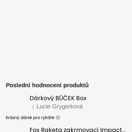
Poslední hodnocení produktů
Dárkový BŮČEK Box
Lucie Grygerková
|
Hodnocení produktu je 5 z 5 hvězdiček.
Krásný dárek pro rybáře 🙂
Fox Raketa zakrmovací Impact Spod