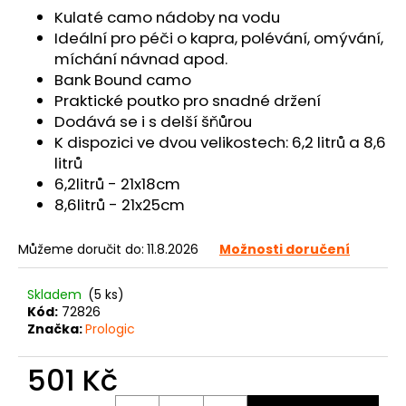
č
Kulaté camo nádoby na vodu
u
Ideální pro péči o kapra, polévání, omývání,
j
míchání návnad apod.
e
Bank Bound camo
m
Praktické poutko pro snadné držení
e
Dodává se i s delší šňůrou
K dispozici ve dvou velikostech: 6,2 litrů a 8,6
litrů
6,2litrů - 21x18cm
8,6litrů - 21x25cm
Můžeme doručit do:
11.8.2026
Možnosti doručení
Skladem
(5 ks)
Kód:
72826
Značka:
Prologic
501 Kč
Měrná