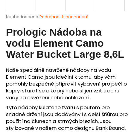
a
j
Průměrné
Neohodnoceno
Podrobnosti hodnocení
í
hodnocení
produktu
Prologic Nádoba na
t
je
?
0,0
vodu Element Camo
z
5
Water Bucket Large 8,6L
hvězdiček.
Naše speciálně navržené nádoby na vodu
HLEDAT
Element Camo jsou ideální k tomu, aby vám
pomohly bezpečně připravit vybavení pro péči o
kapry, starat se o kapry nebo si jen vzít trochu
D
vody na osvěžení nebo ochlazení.
o
Tyto nádoby kulatého tvaru s poutem pro
p
snadné držení jsou dodávány i s delší šňůrou pro
o
použití na člunech a strmých březích. Jsou
r
stylizované v našem camo designu Bank Bound.
u