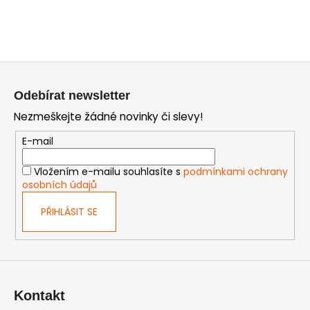
Z
á
Odebírat newsletter
p
Nezmeškejte žádné novinky či slevy!
a
t
E-mail
í
Vložením e-mailu souhlasíte s
podmínkami ochrany
osobních údajů
PŘIHLÁSIT SE
Kontakt