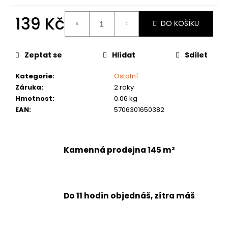
č
u
139 Kč
DO KOŠÍKU
j
e
Měrná
cena:
m
Zeptat se
Hlídat
Sdílet
e
Kategorie
:
Ostatní
Záruka
:
2 roky
Hmotnost
:
0.06 kg
EAN
:
5706301650382
Kamenná prodejna 145 m²
Do 11 hodin objednáš, zítra máš