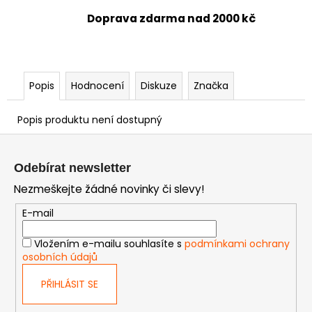
Doprava zdarma nad 2000 kč
Popis
Hodnocení
Diskuze
Značka
Popis produktu není dostupný
Z
á
Odebírat newsletter
p
Nezmeškejte žádné novinky či slevy!
a
t
E-mail
í
Vložením e-mailu souhlasíte s
podmínkami ochrany
osobních údajů
PŘIHLÁSIT SE