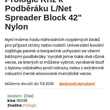
je
0,0
a
Podběráku L/Net
z
j
5
Spreader Block 42"
í
hvězdiček.
Nylon
t
?
Nyní máme řadu náhradních rozpěrných bloků
pro případ ztráty nebo rozbití.
Univerzální kování
zajišťuje pevné a bezpečné uchycení se všemi
běžnými podběráky.
Vyrobili jsme také dvě různé
HLEDAT
verze, ze kterých si můžete vybrat, vyrobené buď
z Nylonu odolného proti nárazu, nebo z extrémně
robustní černé eloxované metalické verze.
D
o
Můžeme doručit do:
11.8.2026
Možnosti doručení
p
o
Skladem
(3 ks)
r
Kód:
65038
u
Značka:
Prologic