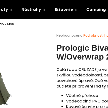
ruty
Nástrahy
Bižuterie
Camping
rap 2 Man
Co potřebujete najít?
Průměrné
Neohodnoceno
Podrobnosti h
hodnocení
produktu
HLEDAT
Prologic Biv
je
0,0
W/Overwrap 
z
5
Doporučujeme
hvězdiček.
Celá řada CRUZADE je vyr
skvělou voděodolností, pe
povrchové úpravě. Obě ve
budete připraveni i na ty
Včetně přehozu
Voděodolná PVC po
Kovové úchyty pro ko