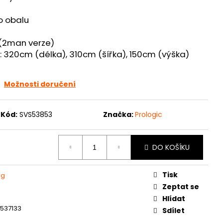
o obalu
 (2man verze)
 320cm (délka), 310cm (šířka), 150cm (výška)
Možnosti doručení
Kód:
SVS53853
Značka:
Prologic
DO KOŠÍKU
Tisk
ng
Zeptat se
Hlídat
537133
Sdílet