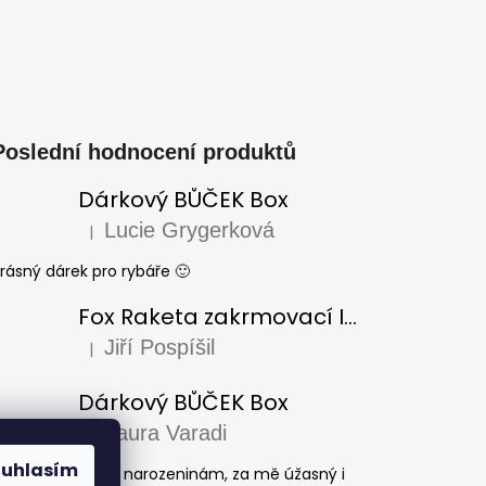
Poslední hodnocení produktů
Dárkový BŮČEK Box
Lucie Grygerková
|
Hodnocení produktu je 5 z 5 hvězdiček.
rásný dárek pro rybáře 🙂
Fox Raketa zakrmovací Impact Spod
Jiří Pospíšil
|
Hodnocení produktu je 5 z 5 hvězdiček.
Dárkový BŮČEK Box
Laura Varadi
|
Hodnocení produktu je 5 z 5 hvězdiček.
ouhlasím
árek pro dědu k narozeninám, za mě úžasný i