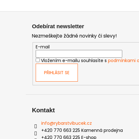
Z
á
Odebírat newsletter
p
Nezmeškejte žádné novinky či slevy!
a
t
E-mail
í
Vložením e-mailu souhlasíte s
podmínkami o
PŘIHLÁSIT SE
Kontakt
info
@
rybarstvibucek.cz
+420 770 663 225 Kamenná prodejna
+420 770 663 225 E-shop