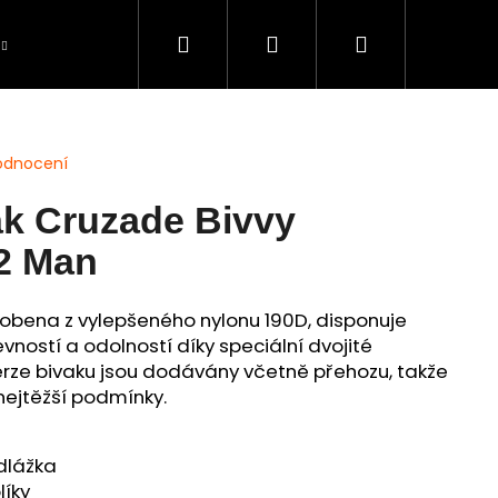
Hledat
Přihlášení
Nákupní
Péče o úlovky
BAZAR použité zboží
S
košík
odnocení
ak Cruzade Bivvy
2 Man
obena z vylepšeného nylonu 190D, disponuje
vností a odolností díky speciální dvojité
rze bivaku jsou dodávány včetně přehozu, takže
 nejtěžší podmínky.
dlážka
líky