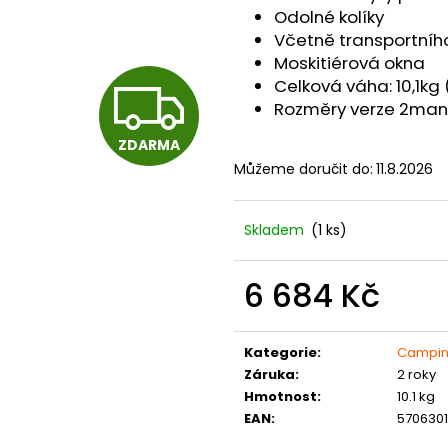
Odolné kolíky
Včetně transportníh
Moskitiérová okna
Z
Celková váha: 10,1kg
Rozměry verze 2man:
ZDARMA
D
Můžeme doručit do:
11.8.2026
A
Skladem
(1 ks)
6 684 Kč
R
Měrná
cena:
Kategorie
:
Campi
M
Záruka
:
2 roky
Hmotnost
:
10.1 kg
EAN
:
5706301