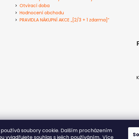
Otvírací doba
Hodnocení obchodu
PRAVIDLA NÁKUPNÍ AKCE „[2/3 + 1 zdarma]”
K
používá soubory cookie. Dalším procházením
S
D
 vyjadřujete souhlas s jejich používáním.. Více