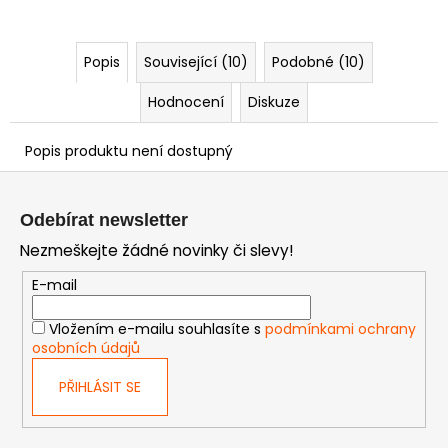
Popis
Související (10)
Podobné (10)
Hodnocení
Diskuze
Popis produktu není dostupný
Z
á
Odebírat newsletter
p
Nezmeškejte žádné novinky či slevy!
a
t
E-mail
í
Vložením e-mailu souhlasíte s
podmínkami ochrany
osobních údajů
PŘIHLÁSIT SE