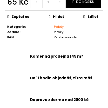
65 Kč
č
DO KOŠÍKU
u
Měrná
j
cena:
e
Zeptat se
Hlídat
Sdílet
m
Kategorie
:
Pelety
e
Záruka
:
2 roky
EAN
:
Zvolte variantu
Kamenná prodejna 145 m²
Do 11 hodin objednáš, zítra máš
Doprava zdarma nad 2000 kč