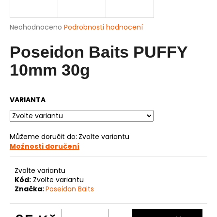
a
j
Průměrné
Neohodnoceno
Podrobnosti hodnocení
í
hodnocení
produktu
Poseidon Baits PUFFY
t
je
?
0,0
10mm 30g
z
5
hvězdiček.
VARIANTA
HLEDAT
Můžeme doručit do:
Zvolte variantu
Možnosti doručení
D
o
Zvolte variantu
p
Kód:
Zvolte variantu
o
Značka:
Poseidon Baits
r
u