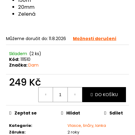
150m
č
20mm
u
Zelená
j
e
m
e
Můžeme doručit do:
11.8.2026
Možnosti doručení
Skladem
(2 ks)
Kód:
111510
Značka:
Dam
249 Kč
Měrná
DO KOŠÍKU
cena:
Zeptat se
Hlídat
Sdílet
Kategorie
:
Vlasce, šnůry, lanka
Záruka
:
2 roky