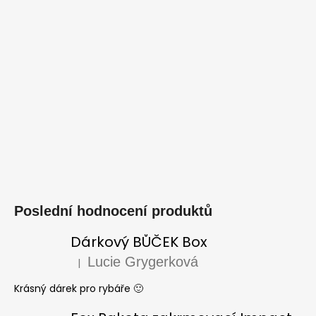
Poslední hodnocení produktů
Dárkový BŮČEK Box
Lucie Grygerková
|
Hodnocení produktu je 5 z 5 hvězdiček.
Krásný dárek pro rybáře 🙂