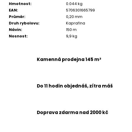
Hmotnost
:
0.044 kg
EAN
:
5706301665799
Průměr
:
0,20 mm
Druh rybolovu
:
Kaprařina
Návin
:
150 m
Nosnost
:
9,9 kg
Kamenná prodejna 145 m²
Do 11 hodin objednáš, zítra máš
Doprava zdarma nad 2000 kč