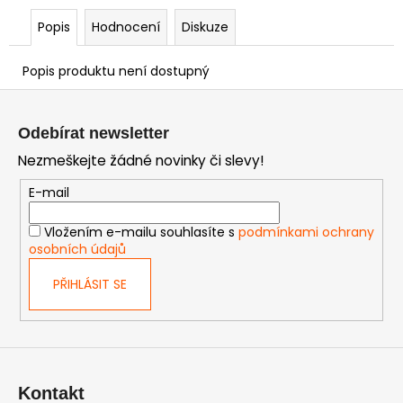
Popis
Hodnocení
Diskuze
Popis produktu není dostupný
Z
á
Odebírat newsletter
p
Nezmeškejte žádné novinky či slevy!
a
t
E-mail
í
Vložením e-mailu souhlasíte s
podmínkami ochrany
osobních údajů
PŘIHLÁSIT SE
Kontakt