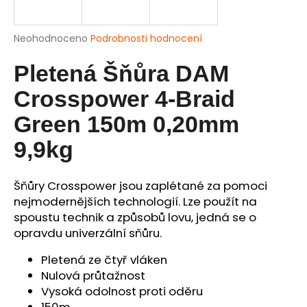
a
j
Průměrné
Neohodnoceno
Podrobnosti hodnocení
í
hodnocení
produktu
Pletená Šňůra DAM
t
je
?
0,0
Crosspower 4-Braid
z
5
Green 150m 0,20mm
hvězdiček.
9,9kg
HLEDAT
Šňůry Crosspower jsou zaplétané za pomoci
nejmodernějších technologií. Lze použít na
spoustu technik a způsobů lovu, jedná se o
D
opravdu univerzální sňůru.
o
p
Pletená ze čtyř vláken
o
Nulová průtažnost
r
Vysoká odolnost proti oděru
u