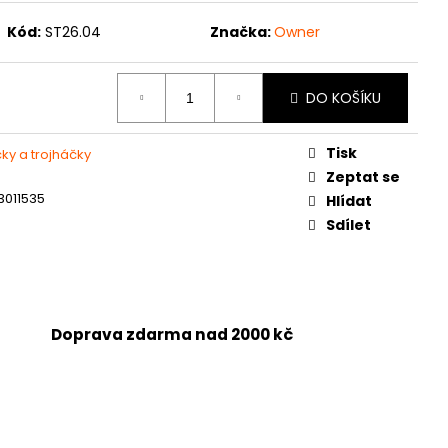
Kód:
ST26.04
Značka:
Owner
DO KOŠÍKU
Tisk
ky a trojháčky
Zeptat se
3011535
Hlídat
Sdílet
Doprava zdarma nad 2000 kč