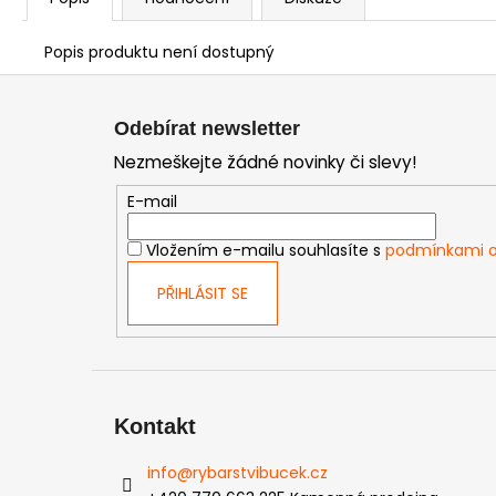
Popis produktu není dostupný
Z
á
Odebírat newsletter
p
Nezmeškejte žádné novinky či slevy!
a
t
E-mail
í
Vložením e-mailu souhlasíte s
podmínkami o
PŘIHLÁSIT SE
Kontakt
info
@
rybarstvibucek.cz