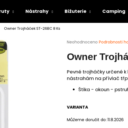
ruty
Nástrahy
Bižuterie
Camping
Owner Trojháček ST-26BC 8 Ks
Co potřebujete najít?
Průměrné
Neohodnoceno
Podrobnosti h
hodnocení
produktu
HLEDAT
Owner Trojh
je
0,0
z
Pevné trojháčky určené k
5
nástrahám na přívlač třpy
Doporučujeme
hvězdiček.
Štika - okoun - pstru
VARIANTA
Můžeme doručit do:
11.8.2026