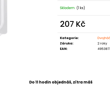
Skladem
(1 ks)
207 Kč
Měrná
cena:
Kategorie
:
Dvojháč
Záruka
:
2 roky
EAN
:
495387
Do 11 hodin objednáš, zítra máš