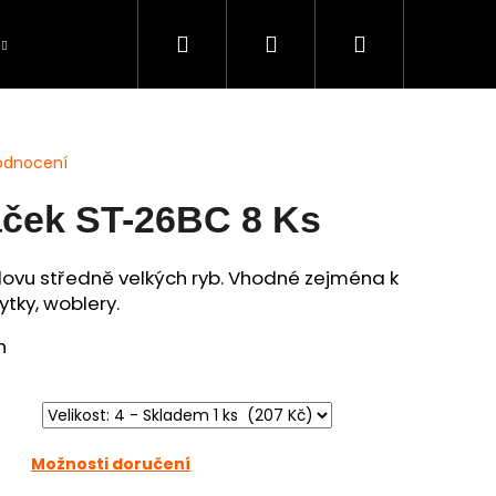
Hledat
Přihlášení
Nákupní
Péče o úlovky
BAZAR použité zboží
S
košík
odnocení
áček ST-26BC 8 Ks
 lovu středně velkých ryb. Vhodné zejména k
tky, woblery.
h
Možnosti doručení