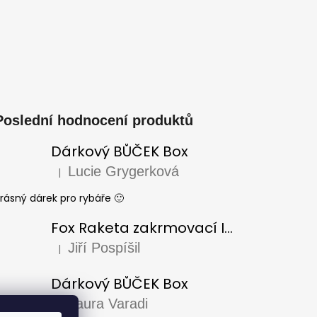
Poslední hodnocení produktů
Dárkový BŮČEK Box
Lucie Grygerková
|
Hodnocení produktu je 5 z 5 hvězdiček.
rásný dárek pro rybáře 🙂
Fox Raketa zakrmovací Impact Spod
Jiří Pospíšil
|
Hodnocení produktu je 5 z 5 hvězdiček.
Dárkový BŮČEK Box
Laura Varadi
|
Hodnocení produktu je 5 z 5 hvězdiček.