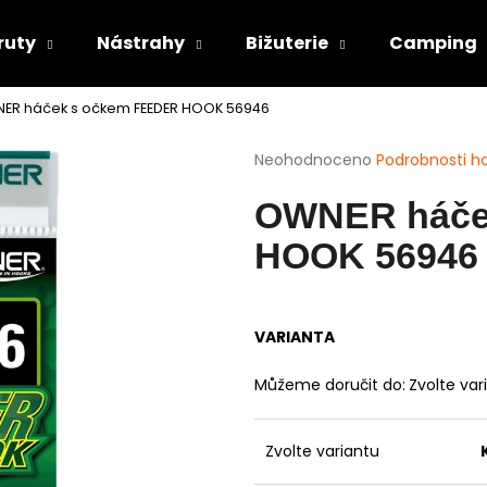
ruty
Nástrahy
Bižuterie
Camping
ER háček s očkem FEEDER HOOK 56946
Co potřebujete najít?
Průměrné
Neohodnoceno
Podrobnosti h
hodnocení
produktu
HLEDAT
OWNER háče
je
0,0
HOOK 56946
z
5
Doporučujeme
hvězdiček.
VARIANTA
Můžeme doručit do:
Zvolte var
Zvolte variantu