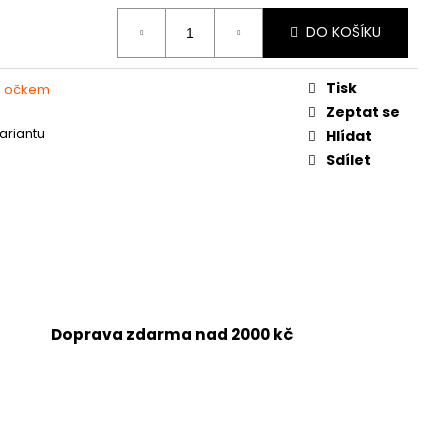
DO KOŠÍKU
Tisk
s očkem
Zeptat se
variantu
Hlídat
Sdílet
Doprava zdarma nad 2000 kč