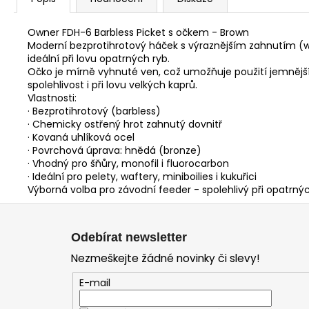
Owner FDH-6 Barbless Picket s očkem - Brown
Moderní bezprotihrotový háček s výraznějším zahnutím (w
ideální při lovu opatrných ryb.
Očko je mírně vyhnuté ven, což umožňuje použití jemnějších
spolehlivost i při lovu velkých kaprů.
Vlastnosti:
· Bezprotihrotový (barbless)
· Chemicky ostřený hrot zahnutý dovnitř
· Kovaná uhlíková ocel
· Povrchová úprava: hnědá (bronze)
· Vhodný pro šňůry, monofil i fluorocarbon
· Ideální pro pelety, waftery, miniboilies i kukuřici
Výborná volba pro závodní feeder - spolehlivý při opatrný
Z
á
Odebírat newsletter
p
Nezmeškejte žádné novinky či slevy!
a
t
E-mail
í