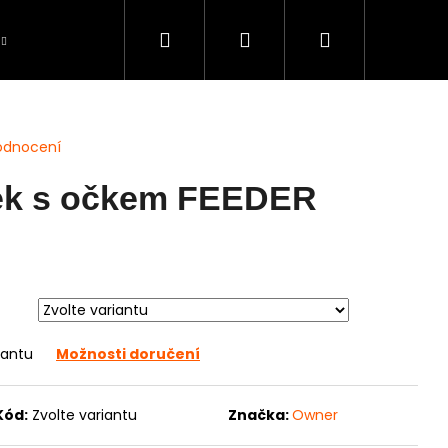
Hledat
Přihlášení
Nákupní
Péče o úlovky
BAZAR použité zboží
S
košík
odnocení
k s očkem FEEDER
iantu
Možnosti doručení
Kód:
Zvolte variantu
Značka:
Owner