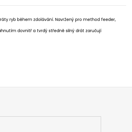
tráty ryb během zdolávání. Navržený pro method feeder,
hnutím dovnitř a tvrdý středně silný drát zaručují