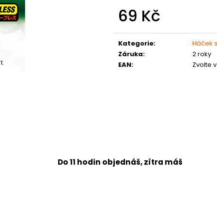
69 Kč
Měrná
cena:
Kategorie
:
Háček 
Záruka
:
2 roky
EAN
:
Zvolte 
Do 11 hodin objednáš, zítra máš