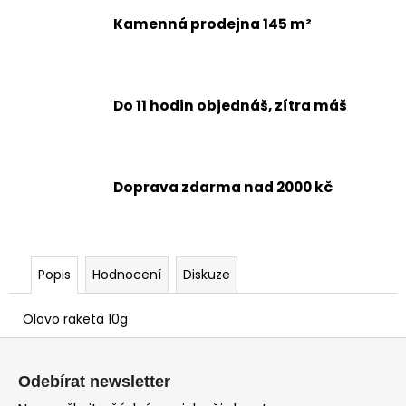
č
u
Kamenná prodejna 145 m²
j
e
m
e
Do 11 hodin objednáš, zítra máš
Doprava zdarma nad 2000 kč
Popis
Hodnocení
Diskuze
Olovo raketa 10g
Z
á
Odebírat newsletter
p