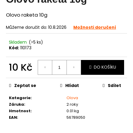
je
0,0
a
z
Olovo raketa 10g
j
5
í
hvězdiček.
Můžeme doručit do:
10.8.2026
Možnosti doručení
t
?
Skladem
(>5 ks)
Kód:
110173
10 Kč
DO KOŠÍKU
HLEDAT
Měrná
cena:
Zeptat se
Hlídat
Sdílet
D
Kategorie
:
Olova
o
Záruka
:
2 roky
p
Hmotnost
:
0.01 kg
o
EAN
:
56789050
r
u