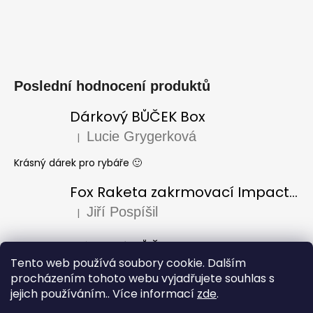
Poslední hodnocení produktů
Dárkový BŮČEK Box
Lucie Grygerková
|
Hodnocení produktu je 5 z 5 hvězdiček.
Krásný dárek pro rybáře 🙂
Fox Raketa zakrmovací Impact Spod
Jiří Pospíšil
|
Hodnocení produktu je 5 z 5 hvězdiček.
Dárkový BŮČEK Box
Tento web používá soubory cookie. Dalším
Laura Varadi
|
Hodnocení produktu je 5 z 5 hvězdiček.
procházením tohoto webu vyjadřujete souhlas s
jejich používáním.. Více informací
zde
.
Dárek pro dědu k narozeninám, za mě úžasný i krásně
zabaleno, doporučuji