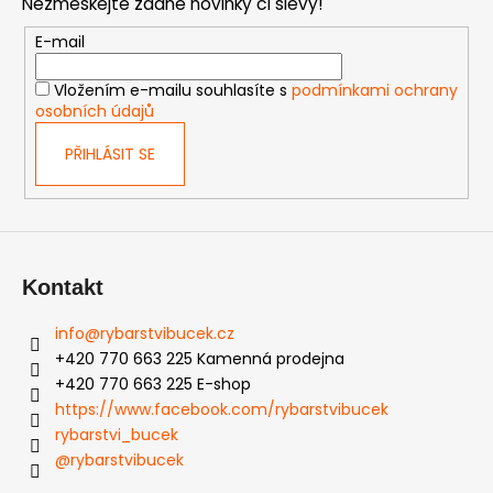
Nezmeškejte žádné novinky či slevy!
a
t
E-mail
í
Vložením e-mailu souhlasíte s
podmínkami ochrany
osobních údajů
PŘIHLÁSIT SE
Kontakt
info
@
rybarstvibucek.cz
+420 770 663 225 Kamenná prodejna
+420 770 663 225 E-shop
https://www.facebook.com/rybarstvibucek
rybarstvi_bucek
@rybarstvibucek