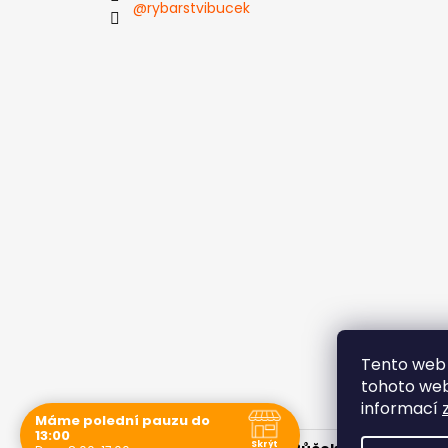
@rybarstvibucek
Tento web 
tohoto webu
informací
Máme polední pauzu do
13:00
Skrýt