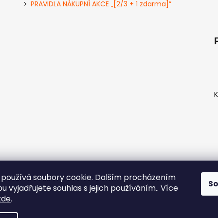
PRAVIDLA NÁKUPNÍ AKCE „[2/3 + 1 zdarma]”
K
používá soubory cookie. Dalším procházením
S
D
 vyjadřujete souhlas s jejich používáním.. Více
k
zde
.