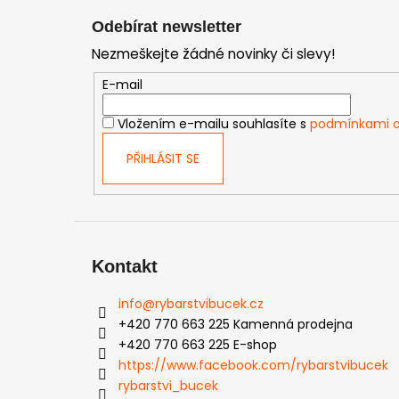
á
Odebírat newsletter
p
Nezmeškejte žádné novinky či slevy!
a
t
E-mail
í
Vložením e-mailu souhlasíte s
podmínkami o
PŘIHLÁSIT SE
Kontakt
info
@
rybarstvibucek.cz
+420 770 663 225 Kamenná prodejna
+420 770 663 225 E-shop
https://www.facebook.com/rybarstvibucek
rybarstvi_bucek