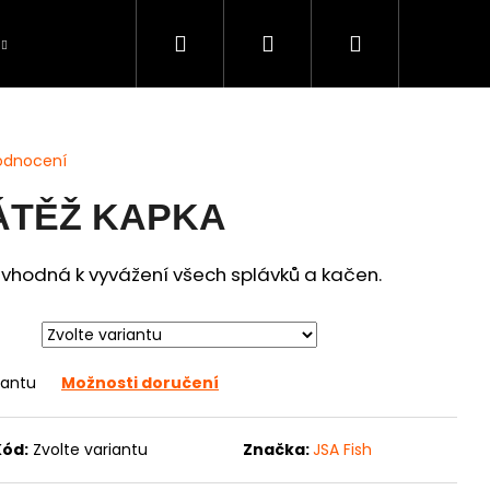
Hledat
Přihlášení
Nákupní
Péče o úlovky
BAZAR použité zboží
S
košík
odnocení
ÁTĚŽ KAPKA
vhodná k vyvážení všech splávků a kačen.
iantu
Možnosti doručení
Kód:
Zvolte variantu
Značka:
JSA Fish