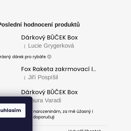
Poslední hodnocení produktů
Dárkový BŮČEK Box
Lucie Grygerková
|
Hodnocení produktu je 5 z 5 hvězdiček.
rásný dárek pro rybáře 🙂
Fox Raketa zakrmovací Impact Spod
Jiří Pospíšil
|
Hodnocení produktu je 5 z 5 hvězdiček.
Dárkový BŮČEK Box
Laura Varadi
|
Hodnocení produktu je 5 z 5 hvězdiček.
ouhlasím
árek pro dědu k narozeninám, za mě úžasný i
rásně zabaleno, doporučuji