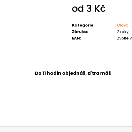
od
3 Kč
Měrná
cena:
Kategorie
:
Olova
Záruka
:
2 roky
EAN
:
Zvolte 
Do 11 hodin objednáš, zítra máš