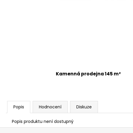
Kamenná prodejna 145 m²
Popis
Hodnocení
Diskuze
Popis produktu není dostupný
Z