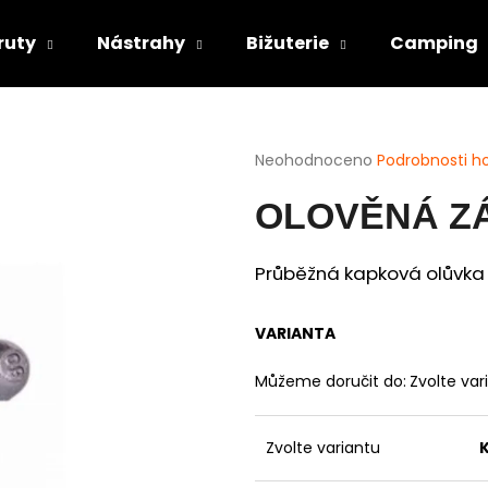
ruty
Nástrahy
Bižuterie
Camping
Co potřebujete najít?
Průměrné
Neohodnoceno
Podrobnosti h
hodnocení
produktu
HLEDAT
OLOVĚNÁ Z
je
0,0
z
Průběžná kapková olůvka 
5
Doporučujeme
hvězdiček.
VARIANTA
Můžeme doručit do:
Zvolte var
Zvolte variantu