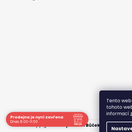
Tento web 
tohoto webu
informací
Prodejna je nyní zavřena
Dnes 8:00-11:00
Skrýt
Copyright 2026
Rybářství Bůček
. Všechna práv
Nastave
Navštivte nás osobně