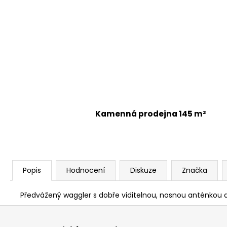
Kamenná prodejna 145 m²
Popis
Hodnocení
Diskuze
Značka
Předvážený waggler s dobře viditelnou, nosnou anténkou a k
Z
á