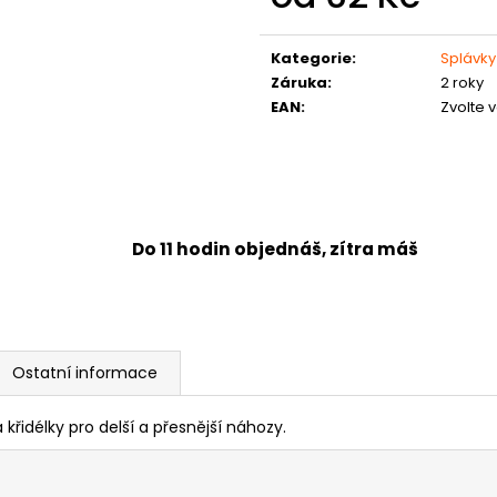
Měrná
cena:
Kategorie
:
Splávky
Záruka
:
2 roky
EAN
:
Zvolte 
Do 11 hodin objednáš, zítra máš
Ostatní informace
řidélky pro delší a přesnější náhozy.