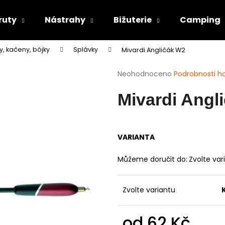
ruty
Nástrahy
Bižuterie
Camping
y, kačeny, bójky
Splávky
Mivardi Angličák W2
Co potřebujete najít?
Průměrné
Neohodnoceno
Podrobnosti h
hodnocení
produktu
HLEDAT
Mivardi Angl
je
0,0
z
5
VARIANTA
Doporučujeme
hvězdiček.
Můžeme doručit do:
Zvolte var
Zvolte variantu
od
62 Kč