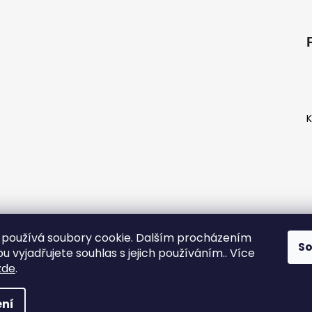
K
používá soubory cookie. Dalším procházením
S
D
 vyjadřujete souhlas s jejich používáním.. Více
k
zde
.
a vyhrazena.
Upravit nastavení cookies
ní