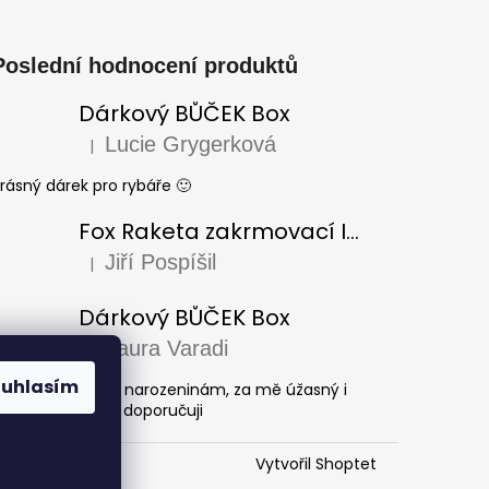
Poslední hodnocení produktů
Dárkový BŮČEK Box
Lucie Grygerková
|
Hodnocení produktu je 5 z 5 hvězdiček.
rásný dárek pro rybáře 🙂
Fox Raketa zakrmovací Impact Spod
Jiří Pospíšil
|
Hodnocení produktu je 5 z 5 hvězdiček.
Dárkový BŮČEK Box
Laura Varadi
|
Hodnocení produktu je 5 z 5 hvězdiček.
ouhlasím
árek pro dědu k narozeninám, za mě úžasný i
rásně zabaleno, doporučuji
Vytvořil Shoptet