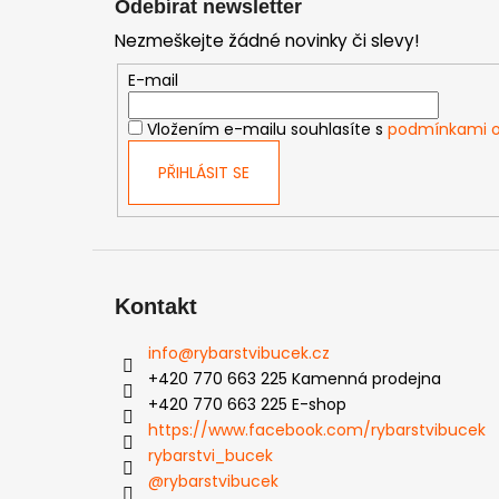
Odebírat newsletter
p
Nezmeškejte žádné novinky či slevy!
a
t
E-mail
í
Vložením e-mailu souhlasíte s
podmínkami o
PŘIHLÁSIT SE
Kontakt
info
@
rybarstvibucek.cz
+420 770 663 225 Kamenná prodejna
+420 770 663 225 E-shop
https://www.facebook.com/rybarstvibucek
rybarstvi_bucek
@rybarstvibucek