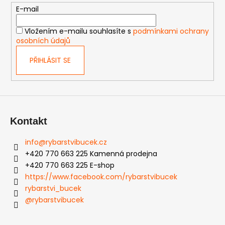
t
E-mail
í
Vložením e-mailu souhlasíte s
podmínkami ochrany
osobních údajů
PŘIHLÁSIT SE
Kontakt
info
@
rybarstvibucek.cz
+420 770 663 225 Kamenná prodejna
+420 770 663 225 E-shop
https://www.facebook.com/rybarstvibucek
rybarstvi_bucek
@rybarstvibucek