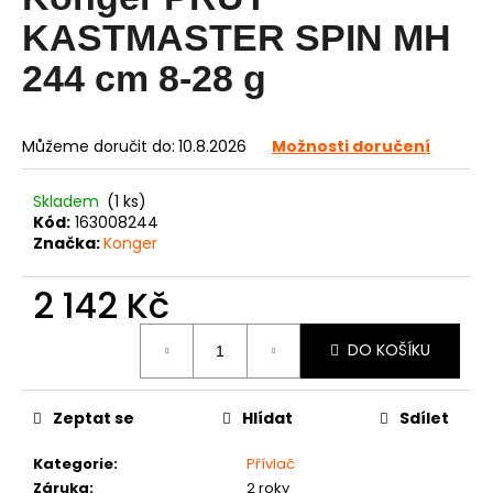
je
0,0
a
KASTMASTER SPIN MH
z
j
5
244 cm 8-28 g
í
hvězdiček.
t
?
Můžeme doručit do:
10.8.2026
Možnosti doručení
Skladem
(1 ks)
Kód:
163008244
Značka:
Konger
HLEDAT
2 142 Kč
Měrná
DO KOŠÍKU
D
cena:
o
p
Zeptat se
Hlídat
Sdílet
o
r
Kategorie
:
Přívlač
u
Záruka
:
2 roky