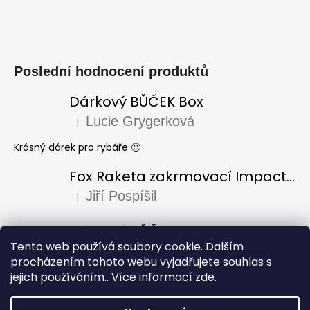
Poslední hodnocení produktů
Dárkový BŮČEK Box
Lucie Grygerková
|
Hodnocení produktu je 5 z 5 hvězdiček.
Krásný dárek pro rybáře 🙂
Fox Raketa zakrmovací Impact Spod
Jiří Pospíšil
|
Hodnocení produktu je 5 z 5 hvězdiček.
Dárkový BŮČEK Box
Tento web používá soubory cookie. Dalším
Laura Varadi
|
Hodnocení produktu je 5 z 5 hvězdiček.
procházením tohoto webu vyjadřujete souhlas s
jejich používáním.. Více informací
zde
.
Dárek pro dědu k narozeninám, za mě úžasný i krásně
zabaleno, doporučuji