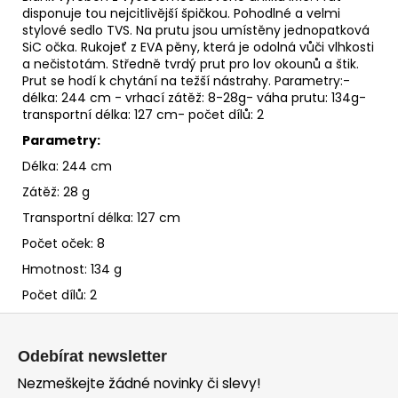
disponuje tou nejcitlivější špičkou. Pohodlné a velmi
stylové sedlo TVS. Na prutu jsou umístěny jednopatková
SiC očka. Rukojeť z EVA pěny, která je odolná vůči vlhkosti
a nečistotám. Středně tvrdý prut pro lov okounů a štik.
Prut se hodí k chytání na težší nástrahy. Parametry:-
délka: 244 cm - vrhací zátěž: 8-28g- váha prutu: 134g-
transportní délka: 127 cm- počet dílů: 2
Parametry:
Délka: 244 cm
Zátěž: 28 g
Transportní délka: 127 cm
Počet oček: 8
Hmotnost: 134 g
Počet dílů: 2
Z
á
Odebírat newsletter
p
Nezmeškejte žádné novinky či slevy!
a