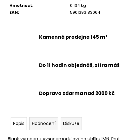
č
Hmotnost
:
0.134 kg
u
EAN
:
5901393183064
j
e
m
e
Kamenná prodejna 145 m²
Do 11 hodin objednáš, zítra máš
Doprava zdarma nad 2000 kč
Popis
Hodnocení
Diskuze
Blank vyroben z vysocemodulového uhlíku IM6. Prut