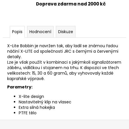
Doprava zdarma nad 2000 kč
Popis
Hodnocení
Diskuze
X-Lite Bobbin je navržen tak, aby ladil se známou řadou
náčiní X-LITE od společnosti JRC s černými a červenými
detaily.
Lze je však použít v kombinaci s jakýmkoli signalizátorem
záběru, vidličkou i stojanem na trhu. K dispozici ve třech
velikostech: 15, 30 a 60 gramů, aby vyhovovaly každé
kaprařské výpravě.
Parametry:
X-lite design
Nastavitelný klip na vlasec
Extra silná hokejka
PTFE tělo
Z