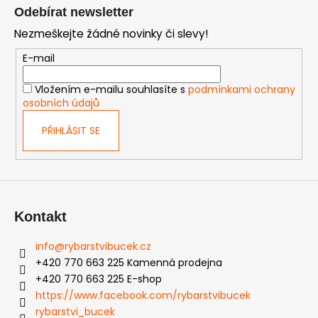
á
Odebírat newsletter
p
Nezmeškejte žádné novinky či slevy!
a
t
E-mail
í
Vložením e-mailu souhlasíte s
podmínkami ochrany
osobních údajů
PŘIHLÁSIT SE
Kontakt
info
@
rybarstvibucek.cz
+420 770 663 225 Kamenná prodejna
+420 770 663 225 E-shop
https://www.facebook.com/rybarstvibucek
rybarstvi_bucek