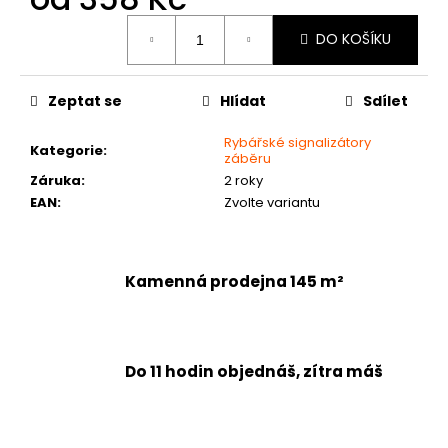
č
Měrná
u
DO KOŠÍKU
cena:
j
e
m
Zeptat se
Hlídat
Sdílet
e
Rybářské signalizátory
Kategorie
:
záběru
Záruka
:
2 roky
EAN
:
Zvolte variantu
Kamenná prodejna 145 m²
Do 11 hodin objednáš, zítra máš