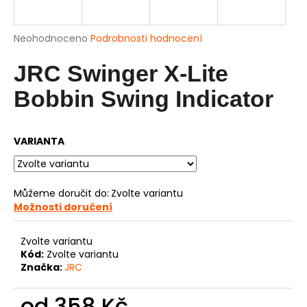
a
j
Průměrné
Neohodnoceno
Podrobnosti hodnocení
í
hodnocení
produktu
JRC Swinger X-Lite
t
je
?
0,0
Bobbin Swing Indicator
z
5
hvězdiček.
VARIANTA
HLEDAT
Můžeme doručit do:
Zvolte variantu
Možnosti doručení
D
o
Zvolte variantu
p
Kód:
Zvolte variantu
o
Značka:
JRC
r
u
od
358 Kč