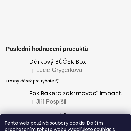
Poslední hodnocení produktů
Dárkový BŮČEK Box
Lucie Grygerková
|
Hodnocení produktu je 5 z 5 hvězdiček.
Krásný dárek pro rybáře 🙂
Fox Raketa zakrmovací Impact Spod
Jiří Pospíšil
|
Hodnocení produktu je 5 z 5 hvězdiček.
Dárkový BŮČEK Box
Tento web používá soubory cookie. Dalším
Laura Varadi
|
Hodnocení produktu je 5 z 5 hvězdiček.
procházením tohoto webu vyjadřujete souhlas s