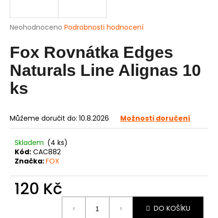
a
j
Průměrné
Neohodnoceno
Podrobnosti hodnocení
í
hodnocení
produktu
Fox Rovnátka Edges
t
je
?
0,0
Naturals Line Alignas 10
z
5
ks
hvězdiček.
HLEDAT
Můžeme doručit do:
10.8.2026
Možnosti doručení
Skladem
(4 ks)
Kód:
CAC882
D
Značka:
FOX
o
p
120 Kč
o
r
Měrná
DO KOŠÍKU
u
cena: