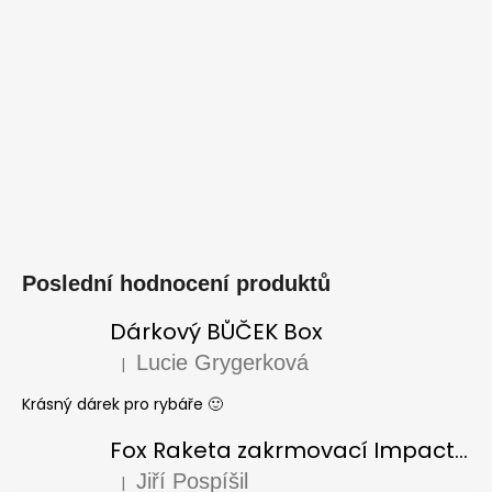
Poslední hodnocení produktů
Dárkový BŮČEK Box
Lucie Grygerková
|
Hodnocení produktu je 5 z 5 hvězdiček.
Krásný dárek pro rybáře 🙂
Fox Raketa zakrmovací Impact Spod
Jiří Pospíšil
|
Hodnocení produktu je 5 z 5 hvězdiček.