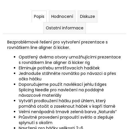
Popis
Hodnocení
Diskuze
Ostatní informace
Bezproblémové řešení pro vytvoření prezentace s
rovnátkem line aligner či kicker.
Opatřený dvěma otvory umožňujícími prezentace
s rovnátkem line aligner či kicker rig
Eliminuje potřebu smršťovacích hadiček
Jednoduše stáhněte rovnátko po návazci a přes
očko háčku
Doporučujeme použít navlékací jehlu Edges
Splicing Needle pro navlečení na poddajné
návazcové materiály
Vytváří prodloužení háčku pod úhlem, který
pomáhá otočit a zaseknout háček v kapří tlamě
Velmi nenápadná tmavě zelená barva „Naturals”
Průsvitné provedení propouští světlo a zlepšuje
splynutí s okolím
Navržený pro háčky velikosti 2-6