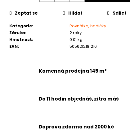
č
u
Zeptat se
Hlídat
Sdílet
j
e
Kategorie
:
Rovnátka, hadičky
m
Záruka
:
2 roky
e
Hmotnost
:
0.01 kg
EAN
:
5056212181216
Kamenná prodejna 145 m²
Do 11 hodin objednáš, zítra máš
Doprava zdarma nad 2000 kč