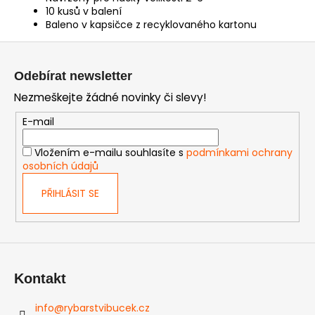
10 kusů v balení
Baleno v kapsičce z recyklovaného kartonu
Z
á
Odebírat newsletter
p
Nezmeškejte žádné novinky či slevy!
a
t
E-mail
í
Vložením e-mailu souhlasíte s
podmínkami ochrany
osobních údajů
PŘIHLÁSIT SE
Kontakt
info
@
rybarstvibucek.cz