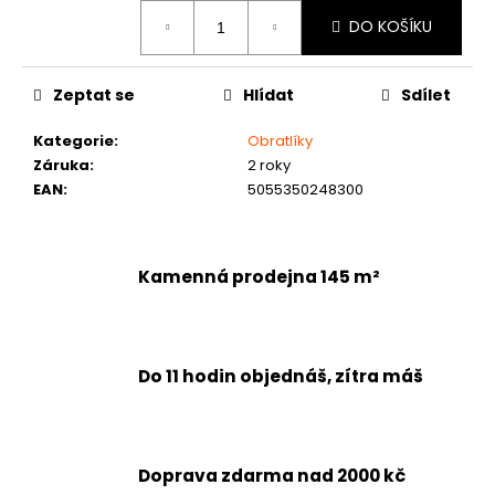
č
Měrná
DO KOŠÍKU
u
cena:
j
e
Zeptat se
Hlídat
Sdílet
m
e
Kategorie
:
Obratlíky
Záruka
:
2 roky
EAN
:
5055350248300
Kamenná prodejna 145 m²
Do 11 hodin objednáš, zítra máš
Doprava zdarma nad 2000 kč