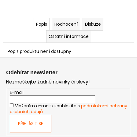
Popis
Hodnocení
Diskuze
Ostatní informace
Popis produktu není dostupný
Z
á
Odebírat newsletter
p
Nezmeškejte žádné novinky či slevy!
a
t
E-mail
í
Vložením e-mailu souhlasíte s
podmínkami ochrany
osobních údajů
PŘIHLÁSIT SE