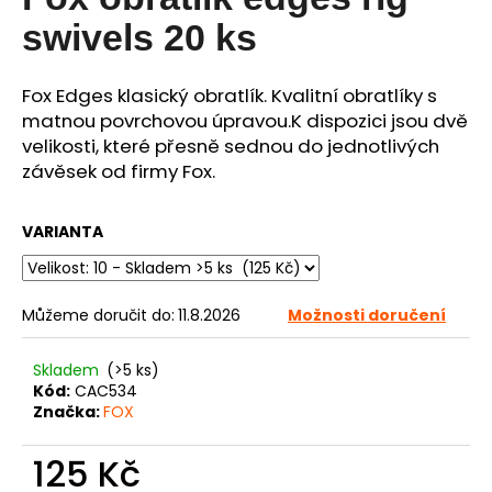
je
0,0
a
swivels 20 ks
z
j
5
í
hvězdiček.
Fox Edges klasický obratlík. Kvalitní obratlíky s
t
matnou povrchovou úpravou.K dispozici jsou dvě
?
velikosti, které přesně sednou do jednotlivých
závěsek od firmy Fox.
VARIANTA
HLEDAT
Můžeme doručit do:
11.8.2026
Možnosti doručení
D
Skladem
(>5 ks)
o
Kód:
CAC534
p
Značka:
FOX
o
r
125 Kč
u