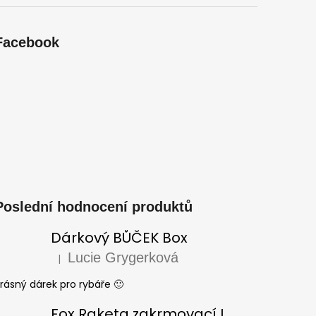
Facebook
Poslední hodnocení produktů
Dárkový BŮČEK Box
Lucie Grygerková
|
Hodnocení produktu je 5 z 5 hvězdiček.
rásný dárek pro rybáře 🙂
Fox Raketa zakrmovací Impact Spod