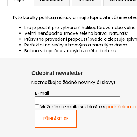
Tyto korálky pohlcují nárazy a mají stupňovitě zúžené otv
Lze je použít pro vytvoření helikoptérové nebo voln
Velmi nenápadná tmavě zelená barva „Naturals”
Průsvitné provedení propouští světlo a zlepšuje splyn
Perfektní na revíry s tmavým a zarostlým dnem
Baleno v kapsičce z recyklovaného kartonu
Z
á
Odebírat newsletter
p
Nezmeškejte žádné novinky či slevy!
a
t
E-mail
í
Vložením e-mailu souhlasíte s
podmínkami o
PŘIHLÁSIT SE