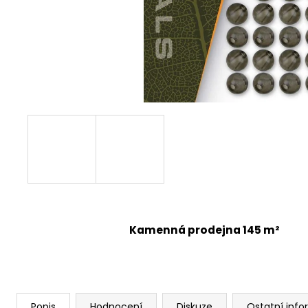
Kamenná prodejna 145 m²
Popis
Hodnocení
Diskuze
Ostatní inf