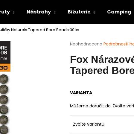
ruty
Nástrahy
Bižuterie
Camping
uličky Naturals Tapered Bore Beads 30 ks
Co potřebujete najít?
Průměrné
Neohodnoceno
Podrobnosti h
hodnocení
produktu
HLEDAT
Fox Nárazové
je
0,0
Tapered Bore
z
5
Doporučujeme
hvězdiček.
VARIANTA
Můžeme doručit do:
Zvolte var
Zvolte variantu