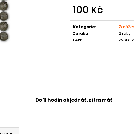
100 Kč
Měrná
cena:
Kategorie
:
Zarážky
Záruka
:
2 roky
EAN
:
Zvolte 
Do 11 hodin objednáš, zítra máš
ormace