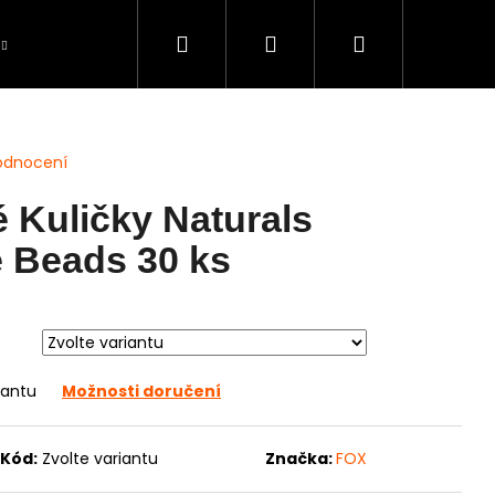
Hledat
Přihlášení
Nákupní
Péče o úlovky
BAZAR použité zboží
S
košík
odnocení
 Kuličky Naturals
 Beads 30 ks
iantu
Možnosti doručení
Kód:
Zvolte variantu
Značka:
FOX