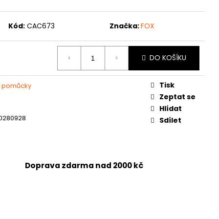
Kód:
CAC673
Značka:
FOX
DO KOŠÍKU
Tisk
í pomůcky
Zeptat se
Hlídat
0280928
Sdílet
Doprava zdarma nad 2000 kč