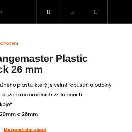
Hledat
Přihlášení
Nákupní
Péče o úlovky
BAZAR použité zboží
S
košík
odnocení
ngemaster Plastic
ick 26 mm
užného plastu, který je velmi robustní a odolný
dosažení maximálních vzdáleností
kojeť
ch: 20mm a 26mm
Možnosti doručení