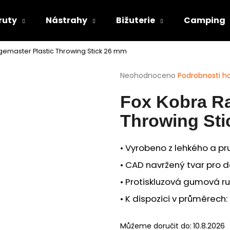
ruty
Nástrahy
Bižuterie
Camping
gemaster Plastic Throwing Stick 26 mm
Co potřebujete najít?
Průměrné
Neohodnoceno
Podrobnosti h
hodnocení
produktu
HLEDAT
Fox Kobra Ra
je
0,0
Throwing St
z
5
Doporučujeme
hvězdiček.
• Vyrobeno z lehkého a pr
• CAD navržený tvar pro 
• Protiskluzová gumová ru
• K dispozici v průměre
Můžeme doručit do:
10.8.2026