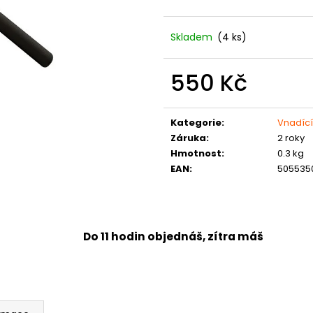
Skladem
(4 ks)
550 Kč
Měrná
cena:
Kategorie
:
Vnadíc
Záruka
:
2 roky
Hmotnost
:
0.3 kg
EAN
:
505535
Do 11 hodin objednáš, zítra máš