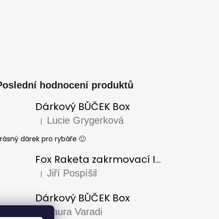
Poslední hodnocení produktů
Dárkový BŮČEK Box
Lucie Grygerková
|
Hodnocení produktu je 5 z 5 hvězdiček.
rásný dárek pro rybáře 🙂
Fox Raketa zakrmovací Impact Spod
Jiří Pospíšil
|
Hodnocení produktu je 5 z 5 hvězdiček.
Dárkový BŮČEK Box
Laura Varadi
|
Hodnocení produktu je 5 z 5 hvězdiček.