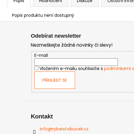
Popis
Hodnocení
Diskuze
Ostatní inf
Popis produktu není dostupný
Z
á
Odebírat newsletter
p
Nezmeškejte žádné novinky či slevy!
a
t
E-mail
í
Vložením e-mailu souhlasíte s
podmínkami o
PŘIHLÁSIT SE
Kontakt
info
@
rybarstvibucek.cz