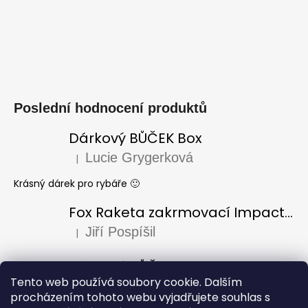
Poslední hodnocení produktů
Dárkový BŮČEK Box
Lucie Grygerková
|
Hodnocení produktu je 5 z 5 hvězdiček.
Krásný dárek pro rybáře 🙂
Fox Raketa zakrmovací Impact Spod
Jiří Pospíšil
|
Hodnocení produktu je 5 z 5 hvězdiček.
Dárkový BŮČEK Box
Tento web používá soubory cookie. Dalším
Laura Varadi
|
Hodnocení produktu je 5 z 5 hvězdiček.
procházením tohoto webu vyjadřujete souhlas s