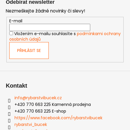
Odebírat newsletter
p
Nezmeškejte žádné novinky či slevy!
a
t
E-mail
í
Vložením e-mailu souhlasíte s
podmínkami ochrany
osobních údajů
PŘIHLÁSIT SE
Kontakt
info
@
rybarstvibucek.cz
+420 770 663 225 Kamenná prodejna
+420 770 663 225 E-shop
https://www.facebook.com/rybarstvibucek
rybarstvi_bucek