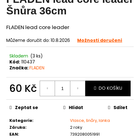
je
0,0
a
Šnůra 36cm
z
j
5
í
hvězdiček.
FLADEN lead core leader
t
?
Můžeme doručit do:
10.8.2026
Možnosti doručení
Skladem
(3 ks)
Kód:
110437
Značka:
FLADEN
HLEDAT
60 Kč
DO KOŠÍKU
Měrná
D
cena:
o
Zeptat se
Hlídat
Sdílet
p
o
Kategorie
:
Vlasce, šnůry, lanka
r
Záruka
:
2 roky
u
EAN
:
7392080051991