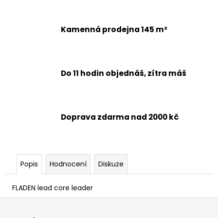
č
u
j
Kamenná prodejna 145 m²
e
m
e
Do 11 hodin objednáš, zítra máš
Doprava zdarma nad 2000 kč
Popis
Hodnocení
Diskuze
FLADEN lead core leader
Z
á