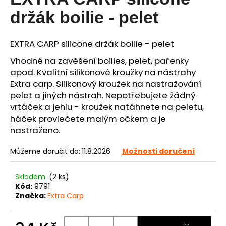
je
0,0
a
držák boilie - pelet
z
j
5
í
hvězdiček.
EXTRA CARP silicone držák boilie - pelet
t
Vhodné na zavěšení boilies, pelet, pařenky
?
apod. Kvalitní silikonové kroužky na nástrahy
Extra carp.
Silikonový kroužek na nastražování
pelet a jiných nástrah. Nepotřebujete žádný
vrtáček a jehlu - kroužek natáhnete na peletu,
HLEDAT
háček provlečete malým očkem a je
nastraženo.
Můžeme doručit do:
11.8.2026
Možnosti doručení
D
o
Skladem
(2 ks)
p
Kód:
9791
o
Značka:
Extra Carp
r
u