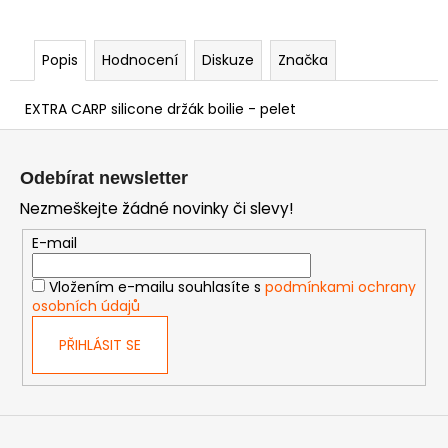
Popis
Hodnocení
Diskuze
Značka
EXTRA CARP silicone držák boilie - pelet
Z
á
Odebírat newsletter
p
Nezmeškejte žádné novinky či slevy!
a
t
E-mail
í
Vložením e-mailu souhlasíte s
podmínkami ochrany
osobních údajů
PŘIHLÁSIT SE