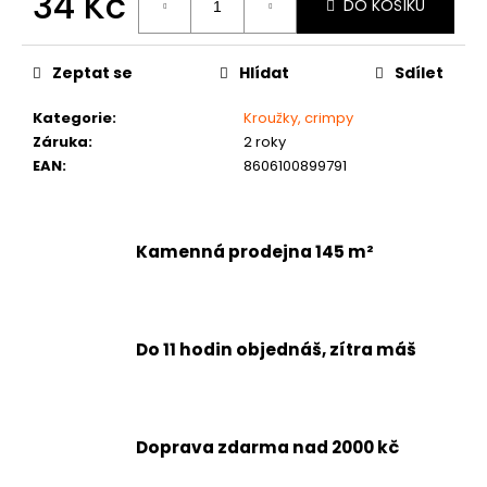
34 Kč
č
DO KOŠÍKU
u
Měrná
j
cena:
Zeptat se
Hlídat
Sdílet
e
m
Kategorie
:
Kroužky, crimpy
e
Záruka
:
2 roky
EAN
:
8606100899791
Kamenná prodejna 145 m²
Do 11 hodin objednáš, zítra máš
Doprava zdarma nad 2000 kč