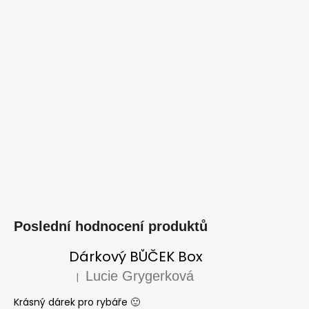
Poslední hodnocení produktů
Dárkový BŮČEK Box
Lucie Grygerková
|
Hodnocení produktu je 5 z 5 hvězdiček.
Krásný dárek pro rybáře 🙂