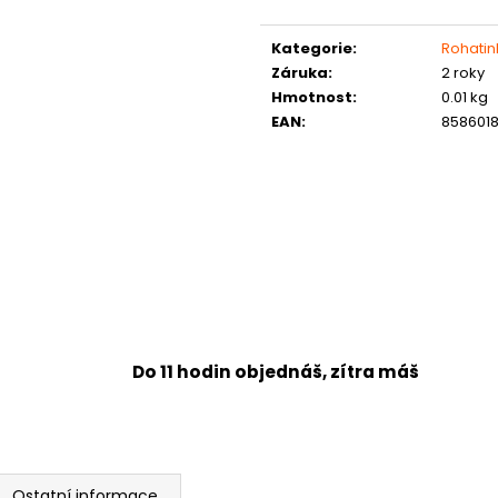
Měrná
cena:
Kategorie
:
Rohatin
Záruka
:
2 roky
Hmotnost
:
0.01 kg
EAN
:
8586018
Do 11 hodin objednáš, zítra máš
Ostatní informace