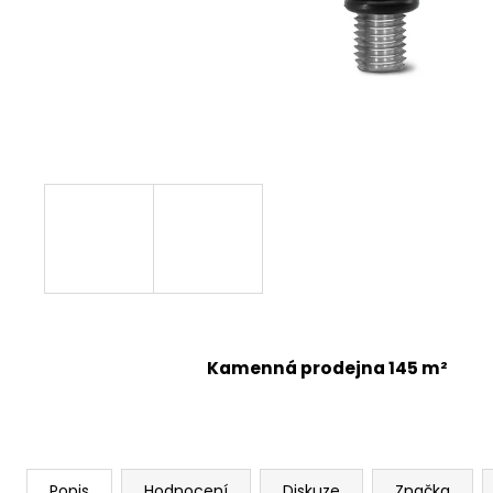
Kamenná prodejna 145 m²
Popis
Hodnocení
Diskuze
Značka