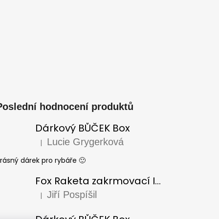
Poslední hodnocení produktů
Dárkový BŮČEK Box
Lucie Grygerková
|
Hodnocení produktu je 5 z 5 hvězdiček.
rásný dárek pro rybáře 🙂
Fox Raketa zakrmovací Impact Spod
Jiří Pospíšil
|
Hodnocení produktu je 5 z 5 hvězdiček.