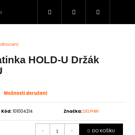
Hledat
Přihlášení
Nákupní
Péče o úlovky
BAZAR použité zboží
S
košík
odnocení
atinka HOLD-U Držák
U
Možnosti doručení
Kód:
101004214
Značka:
DELPHIN
DO KOŠÍKU