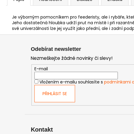
Je výborným pomocníkem pro feederisty, ale i rybáře, kteří
Jeho dostatečná hloubka udrží prut na místě i při razantn
své univerzálnosti lze jej využít jako přední, ale i zadní pod
Z
á
Odebírat newsletter
p
Nezmeškejte žádné novinky či slevy!
a
t
E-mail
í
Vložením e-mailu souhlasíte s
podmínkami o
PŘIHLÁSIT SE
Kontakt