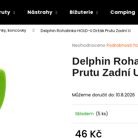
ruty
Nástrahy
Bižuterie
Camping
nky, koncovky
Delphin Rohatinka HOLD-U Držák Prutu Zadní U
Co potřebujete najít?
Průměrné
Neohodnoceno
Podrobnosti h
hodnocení
produktu
HLEDAT
Delphin Roh
je
0,0
Prutu Zadní 
z
5
Doporučujeme
hvězdiček.
Můžeme doručit do:
10.8.2026
Skladem
(5 ks)
46 Kč