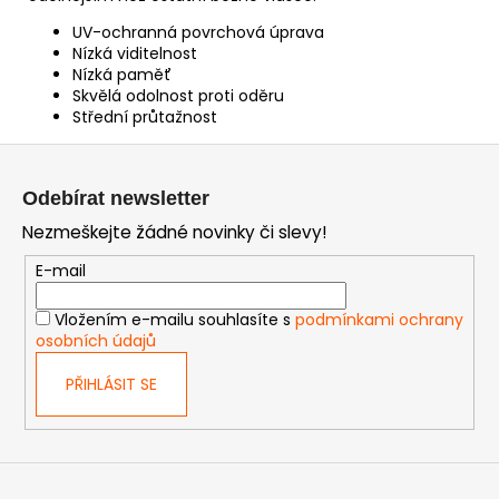
UV-ochranná povrchová úprava
Nízká viditelnost
Nízká paměť
Skvělá odolnost proti oděru
Střední průtažnost
Z
á
Odebírat newsletter
p
Nezmeškejte žádné novinky či slevy!
a
t
E-mail
í
Vložením e-mailu souhlasíte s
podmínkami ochrany
osobních údajů
PŘIHLÁSIT SE