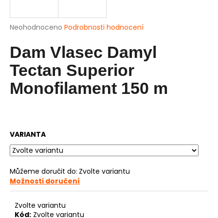
a
j
Průměrné
Neohodnoceno
Podrobnosti hodnocení
í
hodnocení
produktu
Dam Vlasec Damyl
t
je
?
0,0
Tectan Superior
z
5
Monofilament 150 m
hvězdiček.
HLEDAT
VARIANTA
D
o
Můžeme doručit do:
Zvolte variantu
p
Možnosti doručení
o
r
Zvolte variantu
u
Kód:
Zvolte variantu