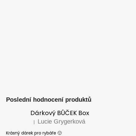
Poslední hodnocení produktů
Dárkový BŮČEK Box
Lucie Grygerková
|
Hodnocení produktu je 5 z 5 hvězdiček.
Krásný dárek pro rybáře 🙂