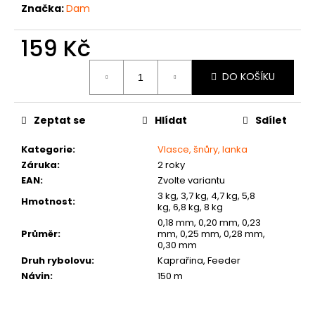
č
Značka:
Dam
u
j
159 Kč
e
m
Měrná
DO KOŠÍKU
cena:
e
Zeptat se
Hlídat
Sdílet
Kategorie
:
Vlasce, šnůry, lanka
Záruka
:
2 roky
EAN
:
Zvolte variantu
3 kg, 3,7 kg, 4,7 kg, 5,8
Hmotnost
:
kg, 6,8 kg, 8 kg
0,18 mm, 0,20 mm, 0,23
Průměr
:
mm, 0,25 mm, 0,28 mm,
0,30 mm
Druh rybolovu
:
Kaprařina, Feeder
Návin
:
150 m